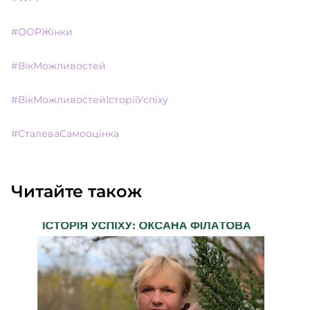
#ООРЖінки
#ВікМожливостей
#ВікМожливостейІсторіїУспіху
#СталеваСамооцінка
Читайте також