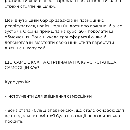
розвивати свій бізнес і заробляти власні кошти, але ці
страхи стояли на шляху.
Цей внутрішній бар'єр заважав їй повноцінно
реалізуватися, навіть коли йшлося про важливі бізнес-
зустрічі. Оксана прийшла на курс, аби подолати ці
обмеження. Вона шукала трансформацію, яка б
допомогла їй відстояти свою цінність та перестати
діяти на шкоду собі.
ЩО САМЕ ОКСАНА ОТРИМАЛА НА КУРСІ «СТАЛЕВА
САМООЦІНКА»?
Курс дав їй:
- Інструменти для зміцнення самооцінки
- Вона стала «більш впевненою», що стало основою для
всіх подальших змін. «Я була в позиції не людини, яка
просить.