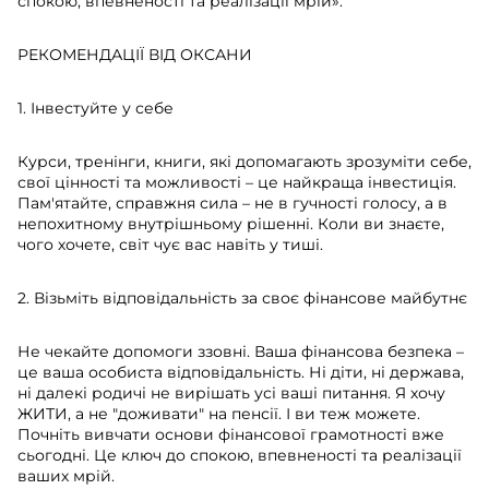
спокою, впевненості та реалізації мрій».
РЕКОМЕНДАЦІЇ ВІД ОКСАНИ
1. Інвестуйте у себе
Курси, тренінги, книги, які допомагають зрозуміти себе,
свої цінності та можливості – це найкраща інвестиція.
Пам'ятайте, справжня сила – не в гучності голосу, а в
непохитному внутрішньому рішенні. Коли ви знаєте,
чого хочете, світ чує вас навіть у тиші.
2. Візьміть відповідальність за своє фінансове майбутнє
Не чекайте допомоги ззовні. Ваша фінансова безпека –
це ваша особиста відповідальність. Ні діти, ні держава,
ні далекі родичі не вирішать усі ваші питання. Я хочу
ЖИТИ, а не "доживати" на пенсії. І ви теж можете.
Почніть вивчати основи фінансової грамотності вже
сьогодні. Це ключ до спокою, впевненості та реалізації
ваших мрій.