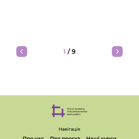
1
/
9
Навігація
Про нас
Про проєкт
Наші курси