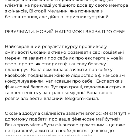
клієнтів, на прикладі успішного досвіду свого ментора
з фінансів, Вікторії Мельник, яка починала з
безкоштовних, але дійсно корисних зустрічей.
РЕЗУЛЬТАТИ: НОВИЙ НАПРЯМОК І ЗАЯВА ПРО СЕБЕ
Найяскравіший результат курсу проявився у
сміливості Оксани активно розвивати свої соціальні
мережі та заявити про себе як про експерта у новій
сфері про те, як створити фінансову безпеку
власноруч. Вона осмілилася заявити про себе у
Facebook, поєднавши жіноче лідерство з фінансовим
консультуванням, написавши про себе: "Експертка з
фінансової безпеки. Тут про гроші, подолання страхів,
та впевненість у завтрашньому дні." Вона також
розпочала вести власний Telegram-канал.
Оксана здобула сміливість заявити вголос: «Я є! Я тут! Я
допоможу подбати про ваше фінансове майбутнє!»
Вона зрозуміла: «Бути фінансово грамотним – це вже
не привілей, а життєва необхідність. Це ключ до