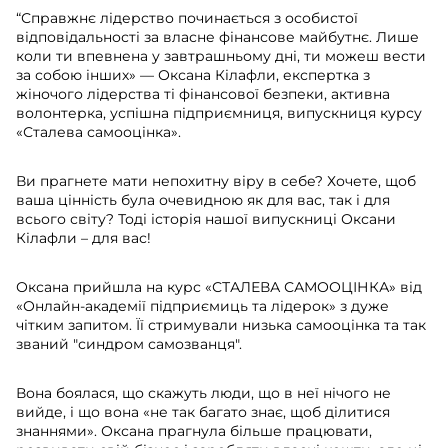
“Справжнє лідерство починається з особистої
відповідальності за власне фінансове майбутнє. Лише
коли ти впевнена у завтрашньому дні, ти можеш вести
за собою інших» — Оксана Кілафли, експертка з
жіночого лідерства ті фінансової безпеки, активна
волонтерка, успішна підприємниця, випускниця курсу
«Сталева самооцінка».
Ви прагнете мати непохитну віру в себе? Хочете, щоб
ваша цінність була очевидною як для вас, так і для
всього світу? Тоді історія нашої випускниці Оксани
Кілафли – для вас!
Оксана прийшла на курс «СТАЛЕВА САМООЦІНКА» від
«Онлайн-академії підприємиць та лідерок» з дуже
чітким запитом. Її стримували низька самооцінка та так
званий "синдром самозванця".
Вона боялася, що скажуть люди, що в неї нічого не
вийде, і що вона «не так багато знає, щоб ділитися
знаннями». Оксана прагнула більше працювати,