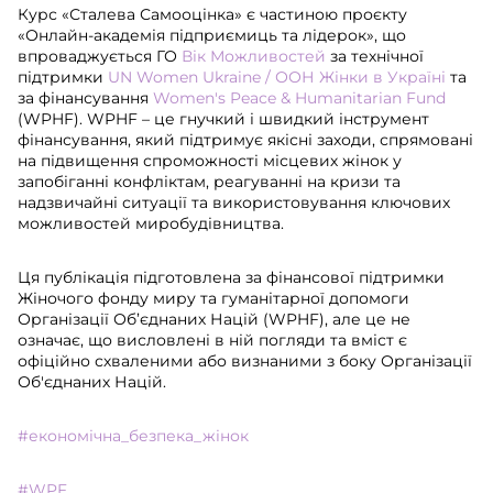
Курс «Сталева Самооцінка» є частиною проєкту
«Онлайн-академія підприємиць та лідерок», що
впроваджується ГО
Вік Можливостей
за технічної
підтримки
UN Women Ukraine / ООН Жінки в Україні
та
за фінансування
Women's Peace & Humanitarian Fund
(WPHF). WPHF – це гнучкий і швидкий інструмент
фінансування, який підтримує якісні заходи, спрямовані
на підвищення спроможності місцевих жінок у
запобіганні конфліктам, реагуванні на кризи та
надзвичайні ситуації та використовування ключових
можливостей миробудівництва.
Ця публікація підготовлена за фінансової підтримки
Жіночого фонду миру та гуманітарної допомоги
Організації Об’єднаних Націй (WPHF), але це не
означає, що висловлені в ній погляди та вміст є
офіційно схваленими або визнаними з боку Організації
Об'єднаних Націй.
#економічна_безпека_жінок
#WPF