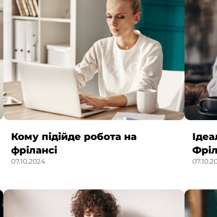
Кому підійде робота на
Ідеа
фрілансі
Фрі
07.10.2024
07.10.2