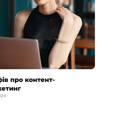
фів про контент-
кетинг
024