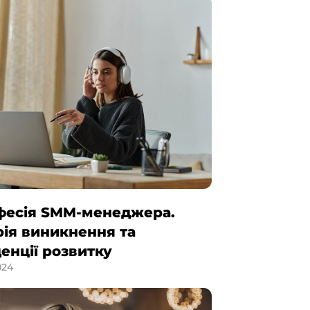
фесія SMM-менеджера.
рія виникнення та
енції розвитку
024