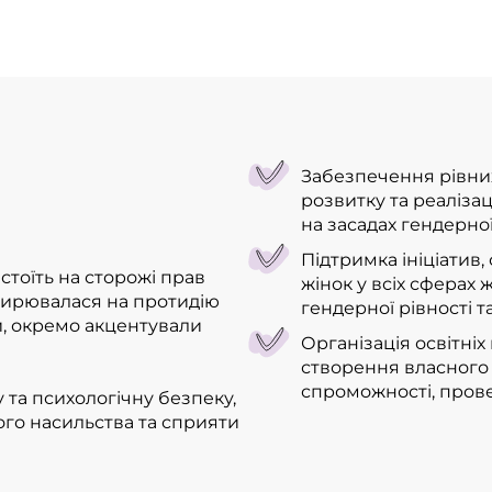
Забезпечення рівни
розвитку та реалізаці
на засадах гендерно
Підтримка ініціатив
стоїть на сторожі прав
жінок у всіх сферах 
ширювалася на протидію
гендерної рівності т
и, окремо акцентували
Організація освітні
створення власного 
спроможності, прове
 та психологічну безпеку,
го насильства та сприяти