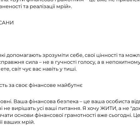
неності та реалізації мрій».
КСАНИ
 які допомагають зрозуміти себе, свої цінності та мож
 справжня сила – не в гучності голосу, а в непохитно
те, світ чує вас навіть у тиші.
ність за своє фінансове майбутнє
вні. Ваша фінансова безпека – це ваша особиста відпов
і не вирішать усі ваші питання. Я хочу ЖИТИ, а не "дож
вчати основи фінансової грамотності вже сьогодні. Ц
ії ваших мрій.