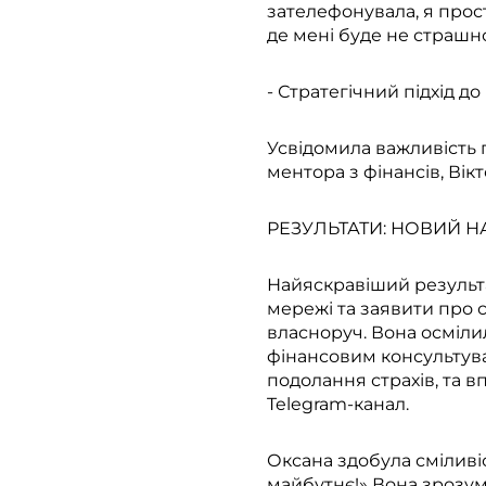
зателефонувала, я прост
де мені буде не страшно
- Стратегічний підхід до
Усвідомила важливість п
ментора з фінансів, Вік
РЕЗУЛЬТАТИ: НОВИЙ Н
Найяскравіший результа
мережі та заявити про с
власноруч. Вона осміли
фінансовим консультува
подолання страхів, та 
Telegram-канал.
Оксана здобула сміливіс
майбутнє!» Вона зрозумі