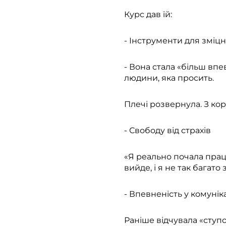
Курс дав їй:
- Інструменти для зміц
- Вона стала «більш впе
людини, яка просить.
Плечі розвернула. З кор
- Свободу від страхів
«Я реально почала прац
вийде, і я не так багат
- Впевненість у комуніка
Раніше відчувала «ступо