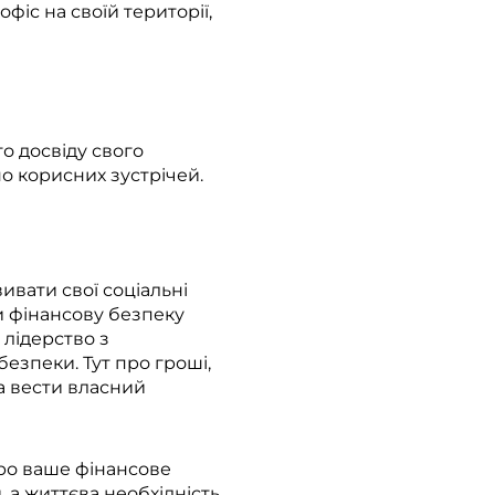
фіс на своїй території,
о досвіду свого
но корисних зустрічей.
ивати свої соціальні
ти фінансову безпеку
 лідерство з
езпеки. Тут про гроші,
ла вести власний
про ваше фінансове
 а життєва необхідність.