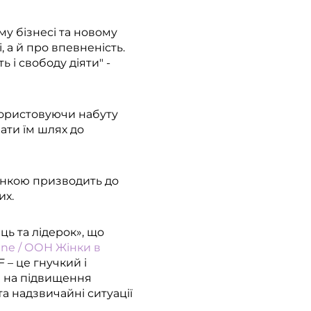
му бізнесі та новому
 а й про впевненість.
 і свободу діяти" -
икористовуючи набуту
вати їм шлях до
цінкою призводить до
их.
ь та лідерок», що
ne / ООН Жінки в
– це гнучкий і
і на підвищення
та надзвичайні ситуації