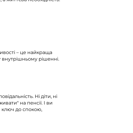
ливості – це найкраща
му внутрішньому рішенні.
ідальність. Ні діти, ні
ивати" на пенсії. І ви
е ключ до спокою,