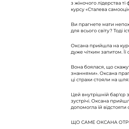
з жіночого лідерства т
курсу «Сталева самооцін
Ви прагнете мати непохи
для всього світу? Тоді і
Оксана прийшла на кур
дуже чітким запитом. Її
Вона боялася, що скажут
знаннями». Оксана праг
ці страхи стояли на шля
Цей внутрішній бар'єр з
зустрічі. Оксана прийш
допомогла їй відстояти 
ЩО САМЕ ОКСАНА ОТР