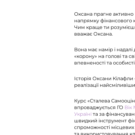
Оксана прагне активно 
напрямку фінансового ко
Чим краще ти розумієш ф
вважає Оксана.
Вона має намір і надал
«корону» на голові та с
впевненості та особисті
Історія Оксани Кілафли
реалізації найсміливіши
Курс «Сталева Самооцін
впроваджується ГО
Вік
Україні
та за фінансува
швидкий інструмент фін
спроможності місцевих ж
та використовування к