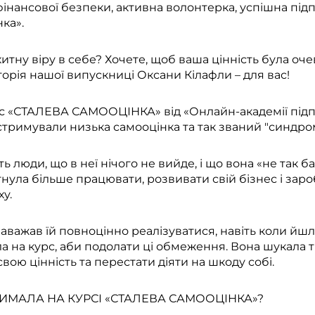
і фінансової безпеки, активна волонтерка, успішна п
ка».
тну віру в себе? Хочете, щоб ваша цінність була очев
сторія нашої випускниці Оксани Кілафли – для вас!
с «СТАЛЕВА САМООЦІНКА» від «Онлайн-академії підп
 стримували низька самооцінка та так званий "синдро
ь люди, що в неї нічого не вийде, і що вона «не так б
нула більше працювати, розвивати свій бізнес і заро
ху.
аважав їй повноцінно реалізуватися, навіть коли йшл
ла на курс, аби подолати ці обмеження. Вона шукала 
свою цінність та перестати діяти на шкоду собі.
ИМАЛА НА КУРСІ «СТАЛЕВА САМООЦІНКА»?