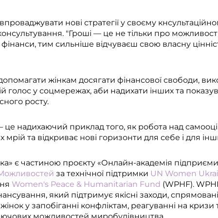
впроваджувати нові стратегії у своєму кнсультаційно
нсультування. "Гроші — це не тільки про можливості,
інанси, тим сильніше відчуваєш свою власну цінність
і допомагати жінкам досягати фінансової свободи, в
вій голос у соцмережах, аби надихати інших та показу
сного росту.
 – це надихаючий приклад того, як робота над самоо
х мрій та відкриває нові горизонти для себе і для інш
ка» є частиною проєкту «Онлайн-академія підприємиц
 Можливостей
за технічної підтримки
UN Women Ukrai
ння
Women's Peace & Humanitarian Fund
(WPHF). WPHF 
ансування, який підтримує якісні заходи, спрямован
інок у запобіганні конфліктам, реагуванні на кризи 
лючових можливостей миробудівництва.