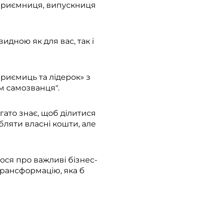
ідприємниця, випускниця
идною як для вас, так і
риємиць та лідерок» з
м самозванця".
агато знає, щоб ділитися
бляти власні кошти, але
ося про важливі бізнес-
трансформацію, яка б