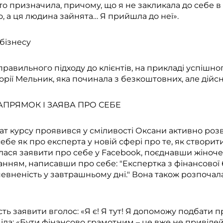
о призначила, причому, що я не закликала до себе в о
, а ця людина зайнята… Я прийшла до неї».
 бізнесу
равильного підходу до клієнтів, на прикладі успішног
торії Мельник, яка починала з безкоштовних, але дійс
АПРЯМОК І ЗАЯВА ПРО СЕБЕ
т курсу проявився у сміливості Оксани активно розв
ебе як про експерта у новій сфері про те, як створи
лася заявити про себе у Facebook, поєднавши жіноче
нням, написавши про себе: "Експертка з фінансової б
впевненість у завтрашньому дні." Вона також розпоча
ть заявити вголос: «Я є! Я тут! Я допоможу подбати 
ла: «Бути фінансово грамотним – це вже не привілей,