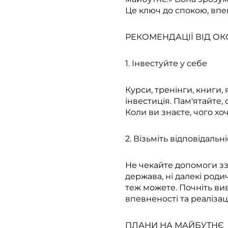
Це ключ до спокою, впев
РЕКОМЕНДАЦІЇ ВІД О
1. Інвестуйте у себе
Курси, тренінги, книги,
інвестиція. Пам'ятайте,
Коли ви знаєте, чого хоче
2. Візьміть відповідаль
Не чекайте допомоги ззо
держава, ні далекі родич
теж можете. Почніть ви
впевненості та реалізац
ПЛАНИ НА МАЙБУТНЄ