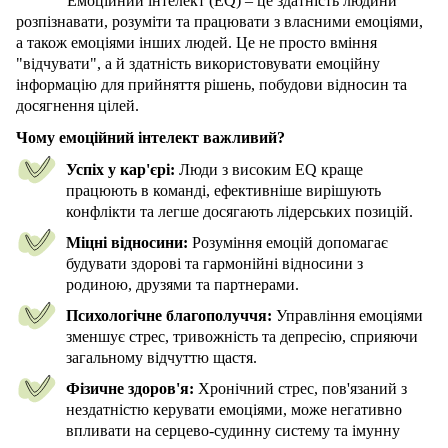
Емоційний інтелект (EQ) – це здатність людини
розпізнавати, розуміти та працювати з власними емоціями,
а також емоціями інших людей. Це не просто вміння
"відчувати", а й здатність використовувати емоційну
інформацію для прийняття рішень, побудови відносин та
досягнення цілей.
Чому емоційний інтелект важливий?
Успіх у кар'єрі:
Люди з високим EQ краще
працюють в команді, ефективніше вирішують
конфлікти та легше досягають лідерських позицій.
Міцні відносини:
Розуміння емоцій допомагає
будувати здорові та гармонійні відносини з
родиною, друзями та партнерами.
Психологічне благополуччя:
Управління емоціями
зменшує стрес, тривожність та депресію, сприяючи
загальному відчуттю щастя.
Фізичне здоров'я:
Хронічний стрес, пов'язаний з
нездатністю керувати емоціями, може негативно
впливати на серцево-судинну систему та імунну