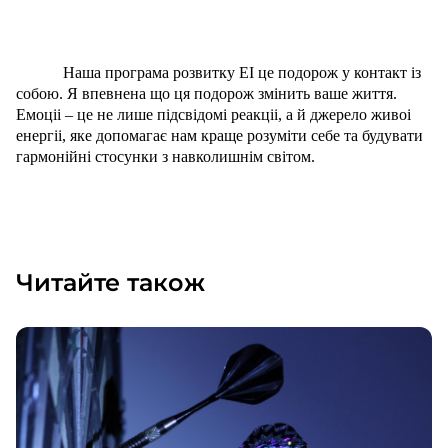
Наша програма розвитку ЕІ це подорож у контакт із
собою. Я впевнена що ця подорож змінить ваше життя.
Емоціі – це не лише підсвідомі реакціі, а й джерело живоі
енергіі, яке допомагає нам краще розуміти себе та будувати
гармонійні стосунки з навколишнім світом.
Читайте також