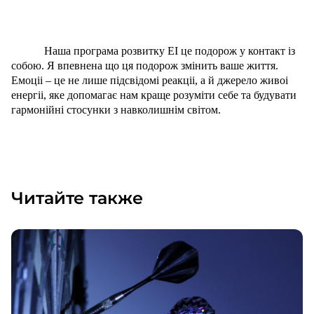
Наша програма розвитку ЕІ це подорож у контакт із
собою. Я впевнена що ця подорож змінить ваше життя.
Емоціі – це не лише підсвідомі реакціі, а й джерело живоі
енергіі, яке допомагає нам краще розуміти себе та будувати
гармонійні стосунки з навколишнім світом.
Читайте также