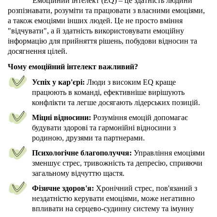
Емоційний інтелект (EQ) – це здатність людини
розпізнавати, розуміти та працювати з власними емоціями,
а також емоціями інших людей. Це не просто вміння
"відчувати", а й здатність використовувати емоційну
інформацію для прийняття рішень, побудови відносин та
досягнення цілей.
Чому емоційний інтелект важливий?
Успіх у кар'єрі:
Люди з високим EQ краще
працюють в команді, ефективніше вирішують
конфлікти та легше досягають лідерських позицій.
Міцні відносини:
Розуміння емоцій допомагає
будувати здорові та гармонійні відносини з
родиною, друзями та партнерами.
Психологічне благополуччя:
Управління емоціями
зменшує стрес, тривожність та депресію, сприяючи
загальному відчуттю щастя.
Фізичне здоров'я:
Хронічний стрес, пов'язаний з
нездатністю керувати емоціями, може негативно
впливати на серцево-судинну систему та імунну