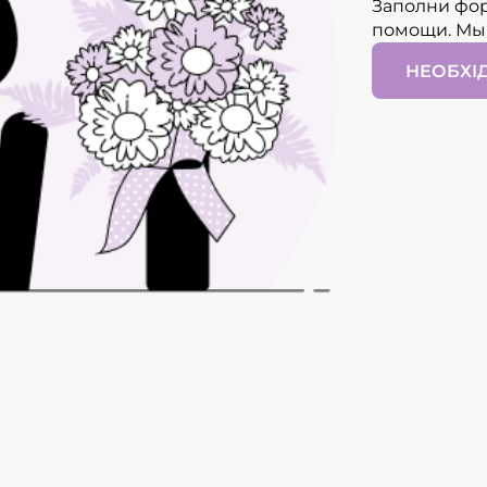
Заполни фор
помощи. Мы
НЕОБХІ