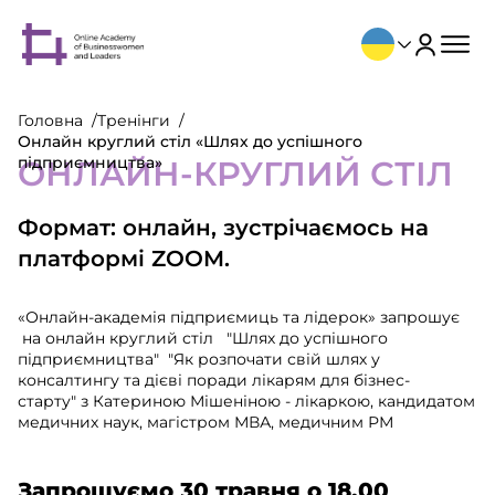
Головна
Тренінги
Онлайн круглий стіл «Шлях до успішного
підприємництва»
ОНЛАЙН-КРУГЛИЙ СТІЛ
Формат: онлайн, зустрічаємось на
платформі ZOOM.
«Онлайн-академія підприємиць та лідерок» запрошує
на онлайн круглий стіл "Шлях до успішного
підприємництва" "Як розпочати свій шлях у
консалтингу та дієві поради лікарям для бізнес-
старту" з Катериною Мішеніною - лікаркою, кандидатом
медичних наук, магістром МВА, медичним РМ
Запрошуємо 30 травня о 18.00