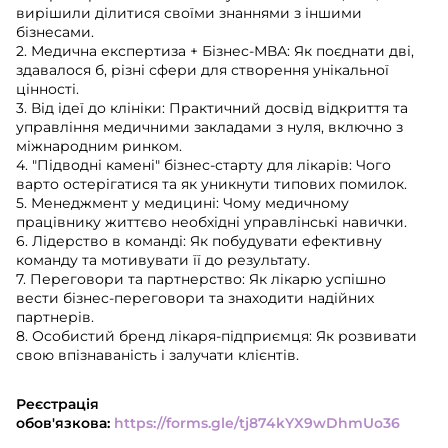
вирішили ділитися своїми знаннями з іншими
бізнесами.
2. Медична експертиза + Бізнес-МВА: Як поєднати дві,
здавалося б, різні сфери для створення унікальної
цінності.
3. Від ідеї до клініки: Практичний досвід відкриття та
управління медичними закладами з нуля, включно з
міжнародним ринком.
4. "Підводні камені" бізнес-старту для лікарів: Чого
варто остерігатися та як уникнути типових помилок.
5. Менеджмент у медицині: Чому медичному
працівнику життєво необхідні управлінські навички.
6. Лідерство в команді: Як побудувати ефективну
команду та мотивувати її до результату.
7. Переговори та партнерство: Як лікарю успішно
вести бізнес-переговори та знаходити надійних
партнерів.
8. Особистий бренд лікаря-підприємця: Як розвивати
свою впізнаваність і залучати клієнтів.
Реєстрація
обов'язкова:
https://forms.gle/tj874kYX9wDhmUo36