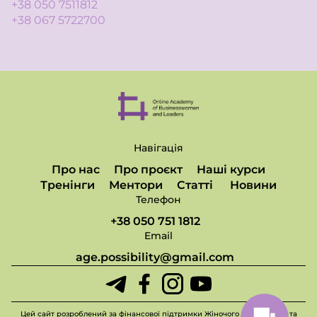
+38 050 7511812
+38 067 5722700
Навігація
Про нас
Про проєкт
Наші курси
Тренінги
Ментори
Статті
Новини
Телефон
+38 050 751 1812
Email
age.possibility@gmail.com
Цей сайт розроблений за фінансової підтримки Жіночого фонду миру та