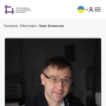
Головна
Ментори
Іван Блажнов