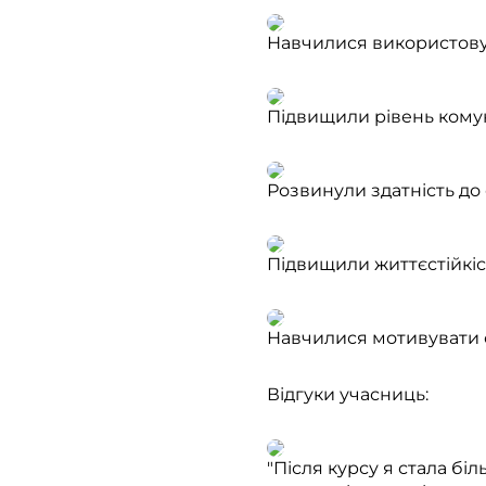
Навчилися використовув
Підвищили рівень комун
Розвинули здатність до
Підвищили життєстійкі
Навчилися мотивувати с
Відгуки учасниць:
"Після курсу я стала б