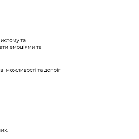
бистому та
ати емоціями та
ві можливості та допоіг
их.