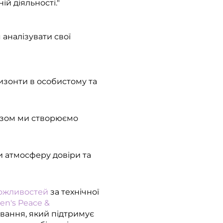
й діяльності."​
 аналізувати свої
изонти в особистому та
Разом ми створюємо
и атмосферу довіри та
ожливостей
за технічної
n's Peace &
вання, який підтримує