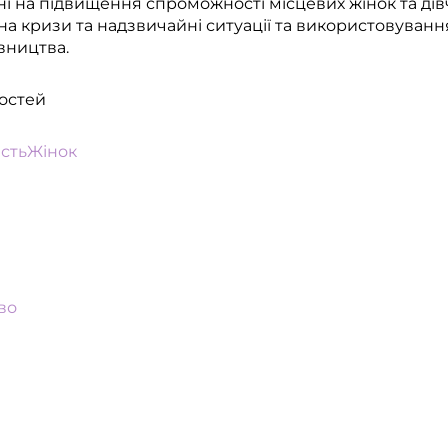
ні на підвищення спроможності місцевих жінок та дівч
 на кризи та надзвичайні ситуації та використовуван
вництва.
остей
стьЖінок
во