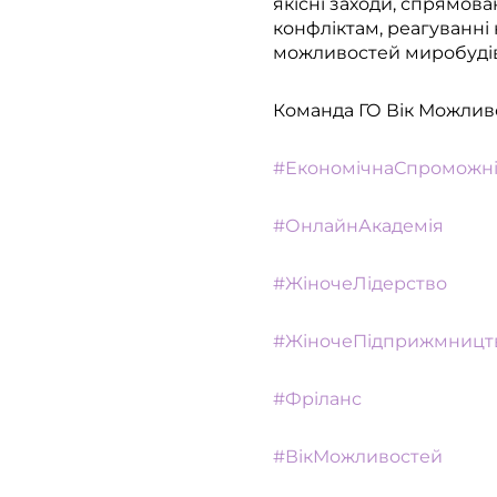
якісні заходи, спрямова
конфліктам, реагуванні
можливостей миробуді
Команда ГО Вік Можлив
#ЕкономічнаСпроможні
#ОнлайнАкадемія
#ЖіночеЛідерство
#ЖіночеПідприжмницт
#Фріланс
#ВікМожливостей