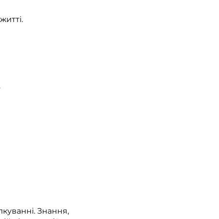
житті.
.
лкуванні. Знання,