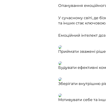
Опанування емоційного 
У сучасному світі, де б
та інших стає ключовою
Емоційний інтелект дозв
Приймати зважені рішен
Будувати ефективні кому
Зберігати внутрішню рів
Мотивувати себе та інши