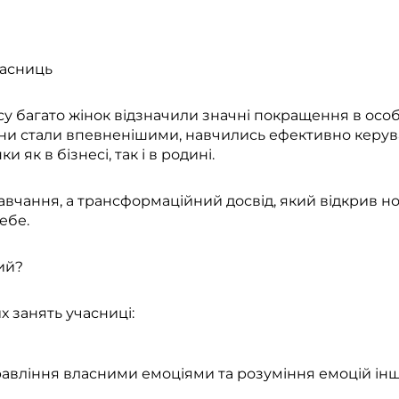
часниць
у багато жінок відзначили значні покращення в осо
они стали впевненішими, навчились ефективно керув
 як в бізнесі, так і в родині.​
авчання, а трансформаційний досвід, який відкрив но
бе.​
ий?
 занять учасниці:​
авління власними емоціями та розуміння емоцій інш