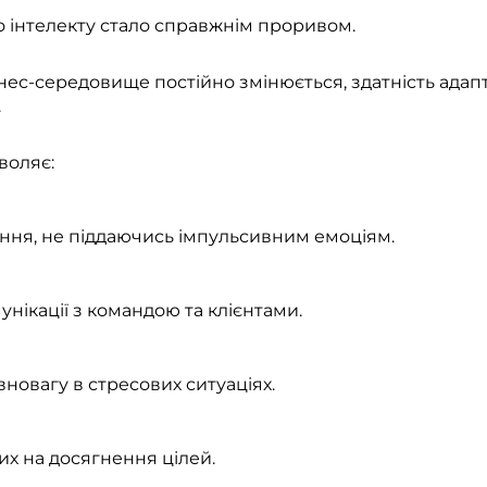
інтелекту стало справжнім проривом. ​
ізнес-середовище постійно змінюється, здатність адап
.
оляє:​
ня, не піддаючись імпульсивним емоціям.​
нікації з командою та клієнтами.​
новагу в стресових ситуаціях.​
х на досягнення цілей.​