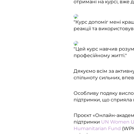
отримані на курсі, вже 
"Курс допоміг мені кращ
реакції та використовув
"Цей курс навчив розум
професійному житті."
Дякуємо всім за активн
спільноту сильних, впев
Особливу подяку вислов
підтримки, що сприяла 
Проєкт «Онлайн-академ
підтримки
UN Women Ukr
Humanitarian Fund
(WPH