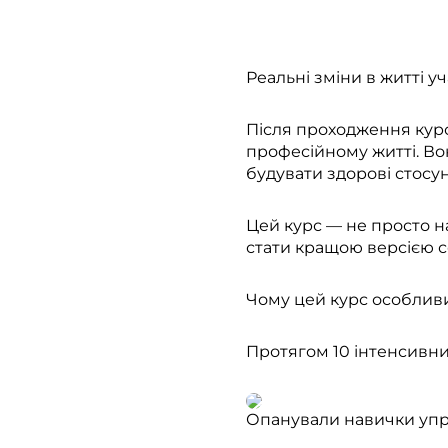
Реальні зміни в житті у
Після проходження курс
професійному житті. В
будувати здорові стосунки
Цей курс — не просто н
стати кращою версією се
Чому цей курс особлив
Протягом 10 інтенсивних
Опанували навички упр