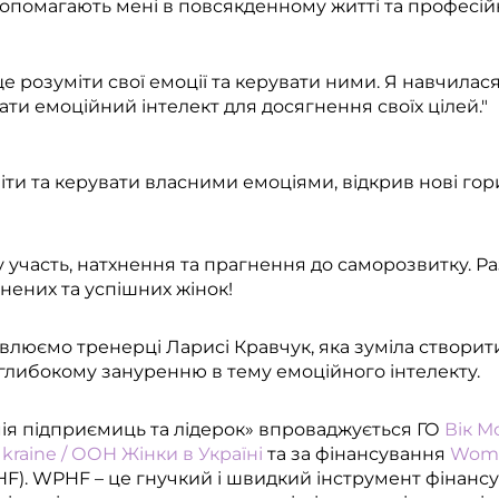
допомагають мені в повсякденному житті та професійні
е розуміти свої емоції та керувати ними. Я навчилася
ати емоційний інтелект для досягнення своїх цілей."​
іти та керувати власними емоціями, відкрив нові гор
у участь, натхнення та прагнення до саморозвитку. 
нених та успішних жінок!
люємо тренерці Ларисі Кравчук, яка зуміла створит
глибокому зануренню в тему емоційного інтелекту.
ія підприємиць та лідерок» впроваджується ГО
Вік М
aine / ООН Жінки в Україні
та за фінансування
Wome
F). WPHF – це гнучкий і швидкий інструмент фінансу