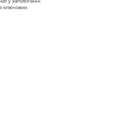
ат у запобіганні
ня ключових