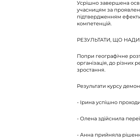
Усрішно завершена осві
учасницям за проявлену 
підтвердженням ефектив
компетенцій.
РЕЗУЛЬТАТИ, ЩО НАД
Попри географічне розт
організація, до різних 
зростання.
Результати курсу демон
- Ірина успішно проход
- Олена здійснила переї
- Анна прийняла рішенн