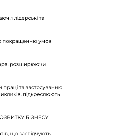
ючи лідерські та
яло покращенню умов
жера, розширюючи
й праці та застосуванню
 викликів, підкреслюють
РОЗВИТКУ БІЗНЕСУ
ів, що засвідчують