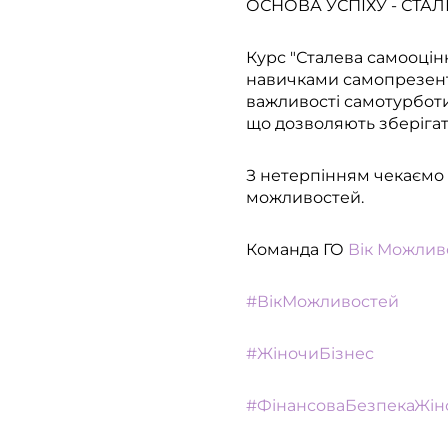
ОСНОВА УСПІХУ - СТА
Курс "Сталева самооцін
навичками самопрезент
важливості самотурботи 
що дозволяють зберігат
З нетерпінням чекаємо 
можливостей.
Команда ГО
Вік Можлив
#ВікМожливостей
#ЖіночиБізнес
#ФінансоваБезпекаЖін