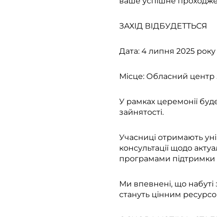
ваше успішне проходже
ЗАХІД ВІДБУДЕТТЬСЯ
Дата: 4 липня 2025 року
Місце: Обласний центр з
У рамках церемонії буд
зайнятості.
Учасниці отримають уні
консультації щодо акту
програмами підтримки 
Ми впевнені, що набуті 
стануть цінним ресурсо