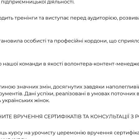
 підприємницької діяльності.
дить тренінги та виступає перед аудиторією, розвива
становила особисті та професійні кордони, що спри
до нашої команди в якості волонтера-контент-менед
тиною значних змін, досягнутих завдяки наполегливі
рументів. Дані успіхи, реалізовані в умовах поточних
ь українських жінок.
ТЕ ВРУЧЕННЯ СЕРТИФІКАТІВ ТА КОНСУЛЬТАЦІЇ З 
ць курсу на урочисту церемонію вручення сертифікат