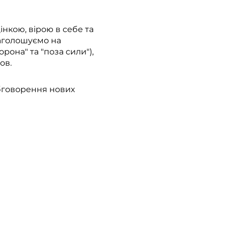
нкою, вірою в себе та
аголошуємо на
рона" та "поза сили"),
ов.
обговорення нових