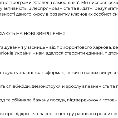
тня програми "Сталева самооцінка". Ми висловлюємо
активність, цілеспрямованість та видатні результати
ності даного курсу в розвитку ключових особистісн
ИХАЮТЬ НА НОВІ ЗВЕРШЕННЯ
ашування учасниць – від прифронтового Харкова, де
регіонів України – нам вдалося створити єдиний, під
струють значні трансформації в житті наших випускн
ить співбесіди, демонструючи зрослу впевненість та 
зд та обійняла бажану посаду, підтверджуючи готовніс
я про відкриття власного центру раннього розвитку 