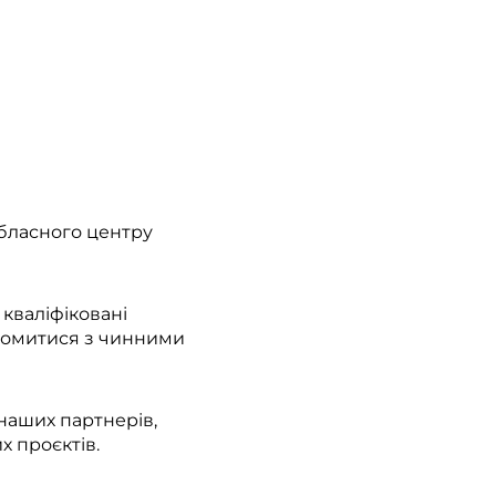
Обласного центру
кваліфіковані
найомитися з чинними
 наших партнерів,
х проєктів.