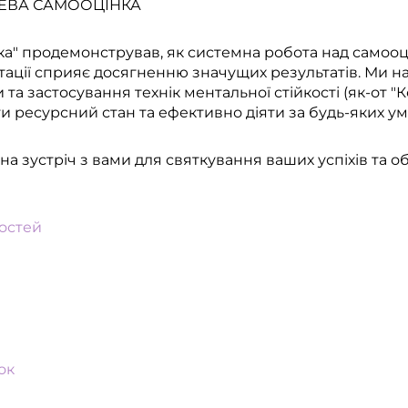
ЛЕВА САМООЦІНКА
ка" продемонстрував, як системна робота над самооці
ації сприяє досягненню значущих результатів. Ми н
та застосування технік ментальної стійкості (як-от "Ко
и ресурсний стан та ефективно діяти за будь-яких ум
на зустріч з вами для святкування ваших успіхів та 
остей
ок