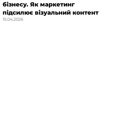
бізнесу. Як маркетинг
стр
підсилює візуальний контент
ук
15.04.2026
SM
по
21.04