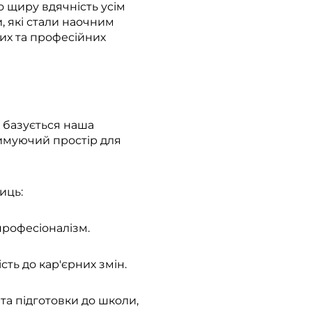
 щиру вдячність усім
, які стали наочним
их та професійних
 базується наша
тримуючий простір для
иць:
професіоналізм.
ть до кар'єрних змін.
та підготовки до школи,