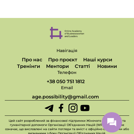
Навігація
Про нас
Про проєкт
Наші курси
Тренінги
Ментори
Статті
Новини
Телефон
+38 050 751 1812
Email
age.possibility@gmail.com
Цей сайт розроблений за фінансової підтримки Жіночого фонду миру та
гуманітарної допомоги Організації Об’єднаних Націй (WPHF), але це не
означає, що висловлені на сайти погляди та вміст є офіційно схваленими або
визнаними з боку Організації Об'єднаних Націй.