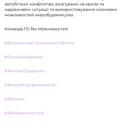
запобіганні конфліктам, реагуванні на кризи та
надзвичайні ситуації та використовування ключових
можливостей миробудівництва.
Команда ГО Вік Можливостей
#ЕкономічнаСпроможністьЖінок
#ОнлайнАкадемія
#ЖіночеЛідерство
#ЖіночеПідпримництво
#Фріланс
#ВікМожливостей