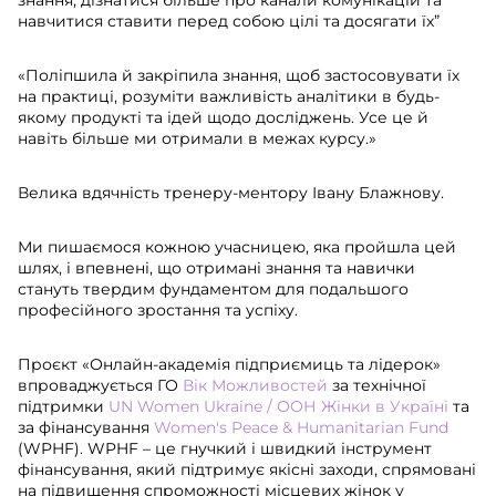
навчитися ставити перед собою цілі та досягати їх”
«Поліпшила й закріпила знання, щоб застосовувати їх
на практиці, розуміти важливість аналітики в будь-
якому продукті та ідей щодо досліджень. Усе це й
навіть більше ми отримали в межах курсу.»
Велика вдячність тренеру-ментору Івану Блажнову.
Ми пишаємося кожною учасницею, яка пройшла цей
шлях, і впевнені, що отримані знання та навички
стануть твердим фундаментом для подальшого
професійного зростання та успіху.​
Проєкт «Онлайн-академія підприємиць та лідерок»
впроваджується ГО
Вік Можливостей
за технічної
підтримки
UN Women Ukraine / ООН Жінки в Україні
та
за фінансування
Women's Peace & Humanitarian Fund
(WPHF). WPHF – це гнучкий і швидкий інструмент
фінансування, який підтримує якісні заходи, спрямовані
на підвищення спроможності місцевих жінок у