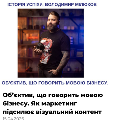
Об’єктив, що говорить мовою
Від
бізнесу. Як маркетинг
стр
підсилює візуальний контент
ук
15.04.2026
SM
по