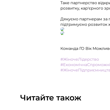
Таке партнерство відкри
розвитку, кар'єрного зр
Дякуємо партнерам за п
підтримуємо розвиток 
Команда ГО Вік Можлив
#ЖіночеЛідерство
#ЕкономічнаСпроможні
#ЖіночеПідприємницт
Читайте також