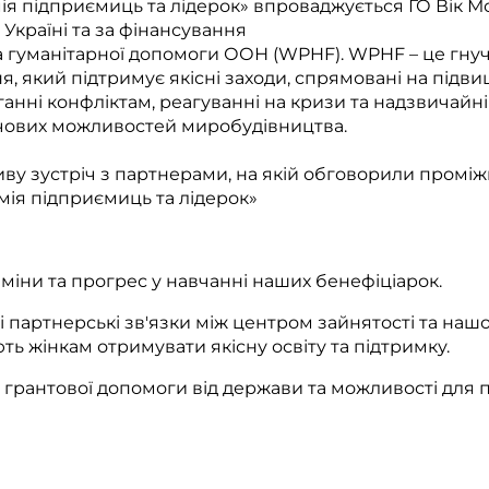
я підприємиць та лідерок» впроваджується ГО Вік М
Україні та за фінансування
а гуманітарної допомоги ООН (WPHF). WPHF – це гну
я, який підтримує якісні заходи, спрямовані на під
ганні конфліктам, реагуванні на кризи та надзвичайні 
чових можливостей миробудівництва.
ву зустріч з партнерами, на якій обговорили проміж
ія підприємиць та лідерок»
міни та прогрес у навчанні наших бенефіціарок.
 партнерські зв'язки між центром зайнятості та на
ь жінкам отримувати якісну освіту та підтримку.
грантової допомоги від держави та можливості для