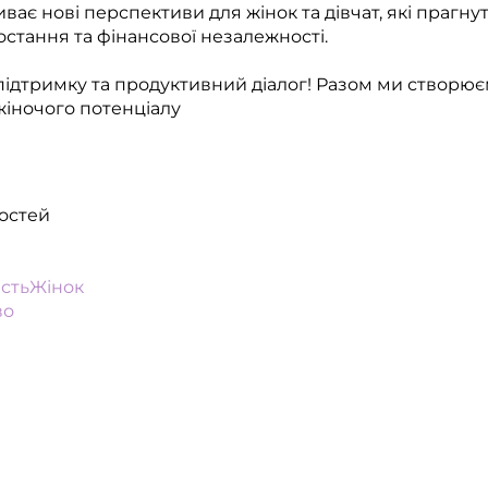
ває нові перспективи для жінок та дівчат, які прагн
остання та фінансової незалежності.
ідтримку та продуктивний діалог! Разом ми створює
жіночого потенціалу
остей
стьЖінок
во