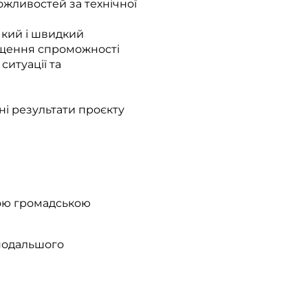
ожливостей за технічної
чкий і швидкий
вищення спроможності
ситуації та
ні результати проєкту
шою громадською
 подальшого