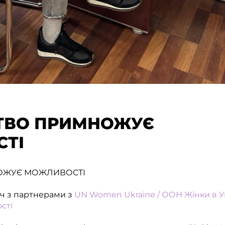
ТВО ПРИМНОЖУЄ
ТІ
ОЖУЄ МОЖЛИВОСТІ
іч з партнерами з
UN Women Ukraine / ООН Жінки в У
сті