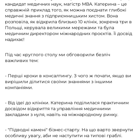
кандидат медичних наук, магістр МВА. Катерина – це
справжній приклад того, як можна поєднати глибокі
медичні знання з підприємницьким хистом. Вона
розповіла, як відкрила близько 10 клінік, зокрема три в
Польщі, керувала великими мережами та була
медичним директором міжнародних проєктів. Її досвід
надихає!
Під час круглого столу ми обговорили безліч
важливих тем:
- Перші кроки в консалтингу. З чого ж почати, якщо ви
вирішили ділитися своїми знаннями з іншими
компаніями.
- Від ідеї до клініки. Катерина поділилася практичним
досвідом відкриття та управління медичними
закладами з нуля, навіть на міжнародному ринку.
- "Підводні камені" бізнес-старту. На що варто звернути
особливу увагу, аби не наступити на типові граблі.