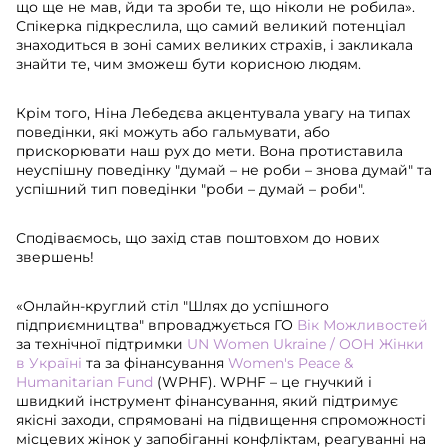
що ще не мав, йди та зроби те, що ніколи не робила».
Спікерка підкреслила, що самий великий потенціал
знаходиться в зоні самих великих страхів, і закликала
знайти те, чим зможеш бути корисною людям.
Крім того, Ніна Лебедєва акцентувала увагу на типах
поведінки, які можуть або гальмувати, або
прискорювати наш рух до мети. Вона протиставила
неуспішну поведінку "думай – не роби – знова думай" та
успішний тип поведінки "роби – думай – роби".
Сподіваємось, що захід став поштовхом до нових
звершень!
«Онлайн-круглий стіл "Шлях до успішного
підприємництва" впроваджується ГО
Вік Можливостей
за технічної підтримки
UN Women Ukraine / ООН Жінки
в Україні
та за фінансування
Women's Peace &
Humanitarian Fund
(WPHF). WPHF – це гнучкий і
швидкий інструмент фінансування, який підтримує
якісні заходи, спрямовані на підвищення спроможності
місцевих жінок у запобіганні конфліктам, реагуванні на