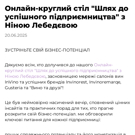
Онлайн-круглий стіл "Шлях до
успішного підприємництва" з
Ніною Лебедєвою
20.06.2025
ЗУСТРІНЬТЕ СВІЙ БІЗНЕС-ПОТЕНЦІАЛ
Дякуємо всім, хто долучився до нашого
Онлайн-
круглий стіл "Шлях до успішного підприємництва" з
Ніною Лебедєвою
, засновницею мережі салонів вин
InVino та успішних брендів Invinorest, Invinoremarqe,
Gusteria та "Вино та друзі"!
Це був неймовірно насичений вечір, сповнений цінних
інсайтів та практичних порад для тих, хто прагне
розкрити свій бізнес-потенціал. ми обговорили
ключові питання для кожної підприємниці:
пошук справжнього потенціалу та його монетизація в