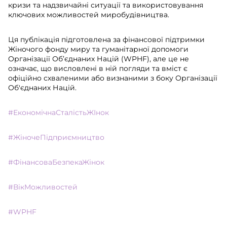
кризи та надзвичайні ситуації та використовування
ключових можливостей миробудівництва.
Ця публікація підготовлена за фінансової підтримки
Жіночого фонду миру та гуманітарної допомоги
Організації Об’єднаних Націй (WPHF), але це не
означає, що висловлені в ній погляди та вміст є
офіційно схваленими або визнаними з боку Організації
Об'єднаних Націй.
#ЕкономічнаСталістьЖІнок
#ЖіночеПідприємництво
#ФінансоваБезпекаЖінок
#ВікМожливостей
#WPHF