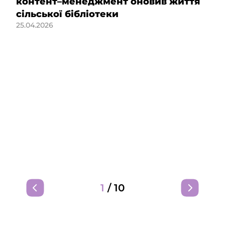
контент–менеджмент оновив життя
сільської бібліотеки
25.04.2026
1
/
10