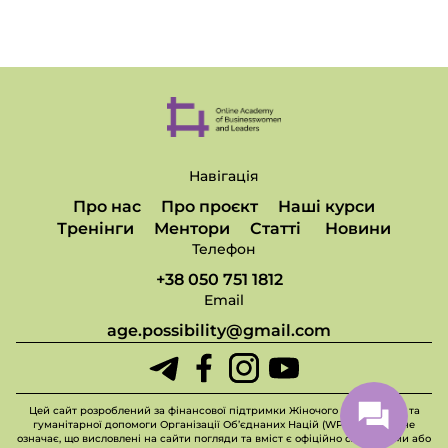
Навігація
Про нас
Про проєкт
Наші курси
Тренінги
Ментори
Статті
Новини
Телефон
+38 050 751 1812
Email
age.possibility@gmail.com
Цей сайт розроблений за фінансової підтримки Жіночого фонду миру та
гуманітарної допомоги Організації Об’єднаних Націй (WPHF), але це не
означає, що висловлені на сайти погляди та вміст є офіційно схваленими або