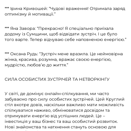
*** Ірина Кривошей: “Чудові враження! Отримала заряд
оптимізму й мотивації.”
*** Яна Завора: “Прекрасно! Я спеціально приїхала
додому із Сумщини, щоб відвідати зустріч. І це було
того варте. Тепер відчуваю себе наповненою енергією.”
*** Оксана Рудь: “Зустріч мене вразила. Це неймовірна
жінка, красива, розумна, вражає своєю енергією,
мудрістю, любов’ю до життя.”
СИЛА ОСОБИСТИХ ЗУСТРІЧЕЙ ТА НЕТВОРКІНГУ
У світі, де домінує онлайн-спілкування, ми часто
забуваємо про силу особистих зустрічей. Цей Круглий
стіл вкотре довів, наскільки важливо мати можливість
спілкуватися наживо, обмінюватися досвідом та
отримувати енергію від успішних людей. Це –
інвестиція у ваш бізнес та ваш особистий розвиток.
Нові знайомства та натхнення стануть основою для