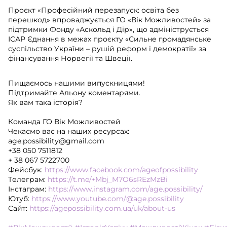
Проєкт «Професійний перезапуск: освіта без
перешкод» впроваджується ГО «Вік Можливостей» за
підтримки Фонду «Аскольд і Дір», що адмініструється
ІСАР Єднання в межах проєкту «Сильне громадянське
суспільство України – рушій реформ і демократії» за
фінансування Норвегії та Швеції.
Пищаємось нашими випускницями!
Підтримайте Альону коментарями.
Як вам така історія?
Команда ГО Вік Можливостей
Чекаємо вас на наших ресурсах:
age.possibility@gmail.com
+38 050 7511812
+ 38 067 5722700
Фейсбук:
https://www.facebook.com/ageofpossibility
Tелеграм:
https://t.me/+Mbj_M7O6sREzMzBi
Інстаграм:
https://www.instagram.com/age.possibility/
Ютуб:
https://www.youtube.com/@age.possibility
Сайт:
https://agepossibility.com.ua/uk/about-us