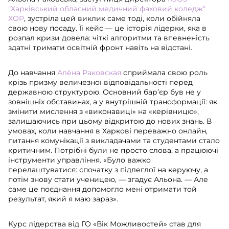
"Харківський обласний медичний фаховий коледж"
ХОР
, зустріла цей виклик саме тоді, коли обійняла
свою нову посаду. Її кейс — це історія лідерки, яка в
розпал кризи довела: чіткі алгоритми та впевненість
здатні тримати освітній фронт навіть на відстані.
До навчання
Алёна Раковская
сприймала свою роль
крізь призму величезної відповідальності перед
державною структурою. Основний бар’єр був не у
зовнішніх обставинах, а у внутрішній трансформації: як
змінити мислення з «виконавиці» на «керівницю»,
залишаючись при цьому відкритою до нових знань. В
умовах, коли навчання в Харкові переважно онлайн,
питання комунікації з викладачами та студентами стало
критичним. Потрібні були не просто слова, а працюючі
інструменти управління. «Було важко
перелаштуватися: спочатку з підлеглої на керуючу, а
потім знову стати ученицею, — згадує Альона. — Але
саме це поєднання допомогло мені отримати той
результат, який я маю зараз».
Курс лідерства від ГО «Вік Можливостей» став для