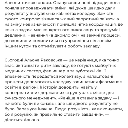
Альони точкою опори. Опанувавши нові підходи, вона
почала впроваджувати зміни, які дуже швидко дали
результат у віртуальних кабінетах коледжу. Замість
сухого контролю з’явився живий зворотний зв’язок, а
на зміну невизначеності прийшла чітка координація, де
кожна задача має конкретного виконавця та зрозумілі
дедлайни. Навчання «відкрило очі» на звичні процеси,
дозволивши подивитися на управління під зовсім
іншим кутом та оптимізувати роботу закладу.
Сьогодні Альона Раковська — це керівниця, яка точно
знає, як тримати ритм закладу, де готують майбутніх
медичних сестер, фельдшерів та зуботехніків. Її
впевненість передається колективу, а налаштовані
процеси допомагають коледжу залишатися флагманом
освіти в регіоні. Її історія доводить: навіть у
консервативних державних структурах є місце для
сучасного менеджменту. «Раніше я ставила задачу — і
начебто були виконавці, але швидкого результату не
було. Зараз усе інакше. Люди розуміють, як виконувати,
бо я розумію, як правильно ставити завдання», —
ділиться Альона.