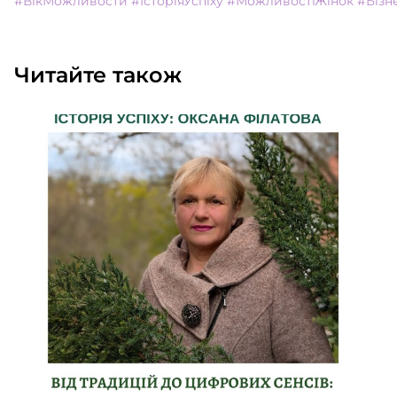
#ВікМожливостй
#ІсторіяУспіху
#МожливостіЖінок
#Бізн
Читайте також