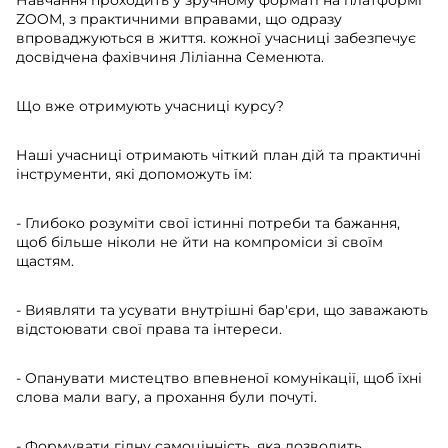
Навчання проходить у зручному форматі на платформі
ZOOM, з практичними вправами, що одразу
впроваджуються в життя. кожної учасниці забезпечує
досвідчена фахівчиня Ліліанна Семенюта.
Що вже отримують учасниці курсу?
Наші учасниці отримають чіткий план дій та практичні
інструменти, які допоможуть їм:
- Глибоко розуміти свої істинні потреби та бажання,
щоб більше ніколи не йти на компроміси зі своїм
щастям.
- Виявляти та усувати внутрішні бар'єри, що заважають
відстоювати свої права та інтереси.
- Опанувати мистецтво впевненої комунікації, щоб їхні
слова мали вагу, а прохання були почуті.
- Формувати гідну самоцінність, яка дозволить