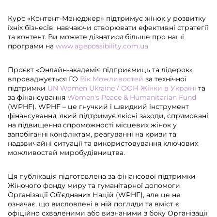
Курс «Контент-Менеджер» підтримує жінок у розвитку
їхніх бізнесів, навчаючи створювати ефективні стратегії
та контент. Ви можете дізнатися більше про наші
програми на
www.agepossibility.com.ua
Проєкт «Онлайн-академія підприємиць та лідерок»
впроваджується ГО
Вік Можливостей
за технічної
підтримки
UN Women Ukraine / ООН Жінки в Україні
та
за фінансування
Women's Peace & Humanitarian Fund
(WPHF). WPHF – це гнучкий і швидкий інструмент
фінансування, який підтримує якісні заходи, спрямовані
на підвищення спроможності місцевих жінок у
запобіганні конфліктам, реагуванні на кризи та
надзвичайні ситуації та використовування ключових
можливостей миробудівництва.
Ця публікація підготовлена за фінансової підтримки
Жіночого фонду миру та гуманітарної допомоги
Організації Об’єднаних Націй (WPHF), але це не
означає, що висловлені в ній погляди та вміст є
офіційно схваленими або визнаними з боку Організації