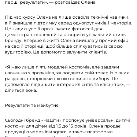
перші результати», — розповідає Олена.
Під час курсу Олена не лише освоїла технічні навички,
а й знайшла підтримку серед одногрупників і менторів.
Це надихнуло її організувати фотосесії для
демонстрації колекцій та створити унікальний стиль
бренду. Вперше в житті Олена вийшла у прямий ефір
на своїй сторінці, щоб більше спілкуватись із своєю
аудиторією. Це допомогло залучити клієнтів.
«Я маю лише п’ять моделей костюмів, але завдяки
навчанню я зрозуміла, як подавати свій товар із різних
ракурсів, створюючи ілюзію великого вибору. Це
допомогло підвищити інтерес клієнтів та клієннток», —
ділиться вона.
Результати та майбутнє
Сьогодні бренд «НаДіти» пропонує універсальні дитячі
костюми для дітей від 1,5 до 15 років. Олена продає
продукцію через Instagram, а також платформи