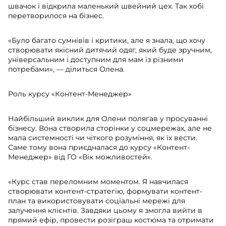
швачок і відкрила маленький швейний цех. Так хобі
перетворилося на бізнес.
«Було багато сумнівів і критики, але я знала, що хочу
створювати якісний дитячий одяг, який буде зручним,
універсальним і доступним для мам із різними
потребами», — ділиться Олена.
Роль курсу «Контент-Менеджер»
Найбільший виклик для Олени полягав у просуванні
бізнесу. Вона створила сторінки у соцмережах, але не
мала системності чи чіткого розуміння, як їх вести.
Саме тому вона приєдналася до курсу «Контент-
Менеджер» від ГО «Вік можливостей».
«Курс став переломним моментом. Я навчилася
створювати контент-стратегію, формувати контент-
план та використовувати соціальні мережі для
залучення клієнтів. Завдяки цьому я змогла вийти в
прямий ефір, провести розіграш костюма та отримати