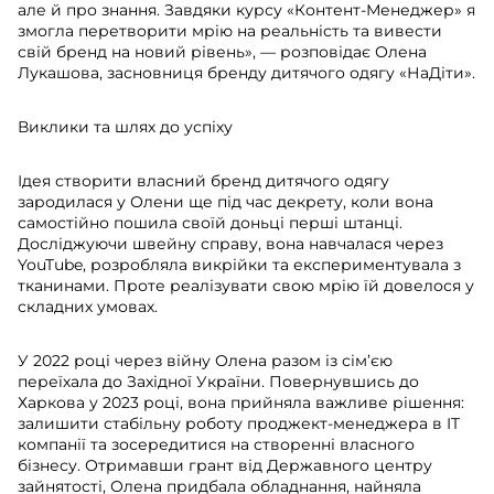
але й про знання. Завдяки курсу «Контент-Менеджер» я
змогла перетворити мрію на реальність та вивести
свій бренд на новий рівень», — розповідає Олена
Лукашова, засновниця бренду дитячого одягу «НаДіти».
Виклики та шлях до успіху
Ідея створити власний бренд дитячого одягу
зародилася у Олени ще під час декрету, коли вона
самостійно пошила своїй доньці перші штанці.
Досліджуючи швейну справу, вона навчалася через
YouTube, розробляла викрійки та експериментувала з
тканинами. Проте реалізувати свою мрію їй довелося у
складних умовах.
У 2022 році через війну Олена разом із сім’єю
переїхала до Західної України. Повернувшись до
Харкова у 2023 році, вона прийняла важливе рішення:
залишити стабільну роботу проджект-менеджера в IT
компанії та зосередитися на створенні власного
бізнесу. Отримавши грант від Державного центру
зайнятості, Олена придбала обладнання, найняла