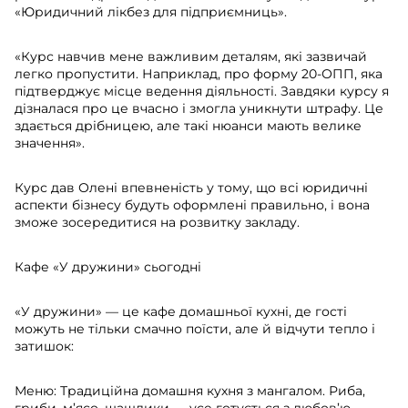
«Юридичний лікбез для підприємниць».
«Курс навчив мене важливим деталям, які зазвичай
легко пропустити. Наприклад, про форму 20-ОПП, яка
підтверджує місце ведення діяльності. Завдяки курсу я
дізналася про це вчасно і змогла уникнути штрафу. Це
здається дрібницею, але такі нюанси мають велике
значення».
Курс дав Олені впевненість у тому, що всі юридичні
аспекти бізнесу будуть оформлені правильно, і вона
зможе зосередитися на розвитку закладу.
Кафе «У дружини» сьогодні
«У дружини» — це кафе домашньої кухні, де гості
можуть не тільки смачно поїсти, але й відчути тепло і
затишок:
Меню: Традиційна домашня кухня з мангалом. Риба,
гриби, м’ясо, шашлики — усе готується з любов’ю.