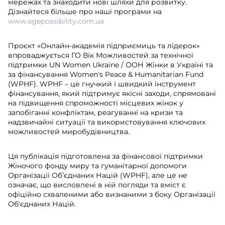
мережах та знаходити нові шляхи для розвитку.
Дізнайтеся більше про наші програми на
www.agepossibility.com.ua
Проєкт «Онлайн-академія підприємиць та лідерок»
впроваджується ГО Вік Можливостей за технічної
підтримки UN Women Ukraine / ООН Жінки в Україні та
за фінансування Women's Peace & Humanitarian Fund
(WPHF). WPHF – це гнучкий і швидкий інструмент
фінансування, який підтримує якісні заходи, спрямовані
на підвищення спроможності місцевих жінок у
запобіганні конфліктам, реагуванні на кризи та
надзвичайні ситуації та використовування ключових
можливостей миробудівництва.
Ця публікація підготовлена за фінансової підтримки
Жіночого фонду миру та гуманітарної допомоги
Організації Об’єднаних Націй (WPHF), але це не
означає, що висловлені в ній погляди та вміст є
офіційно схваленими або визнаними з боку Організації
Об'єднаних Націй.