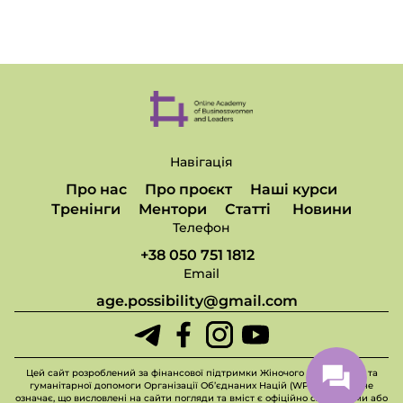
Навігація
Про нас
Про проєкт
Наші курси
Тренінги
Ментори
Статті
Новини
Телефон
+38 050 751 1812
Email
age.possibility@gmail.com
Цей сайт розроблений за фінансової підтримки Жіночого фонду миру та
гуманітарної допомоги Організації Об’єднаних Націй (WPHF), але це не
означає, що висловлені на сайти погляди та вміст є офіційно схваленими або