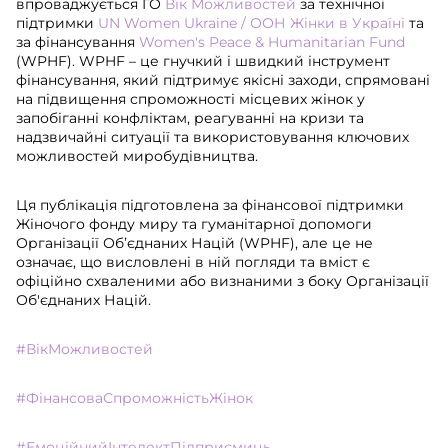
впроваджується ГО
Вік Можливостей
за технічної
підтримки
UN Women Ukraine / ООН Жінки в Україні
та
за фінансування
Women's Peace & Humanitarian Fund
(WPHF). WPHF – це гнучкий і швидкий інструмент
фінансування, який підтримує якісні заходи, спрямовані
на підвищення спроможності місцевих жінок у
запобіганні конфліктам, реагуванні на кризи та
надзвичайні ситуації та використовування ключових
можливостей миробудівництва.
Ця публікація підготовлена за фінансової підтримки
Жіночого фонду миру та гуманітарної допомоги
Організації Об’єднаних Націй (WPHF), але це не
означає, що висловлені в ній погляди та вміст є
офіційно схваленими або визнаними з боку Організації
Об'єднаних Націй.
#ВікМожливостей
#ФінансоваСпроможністьЖінок
#ЕмоційнийІнтелектПідприємиць