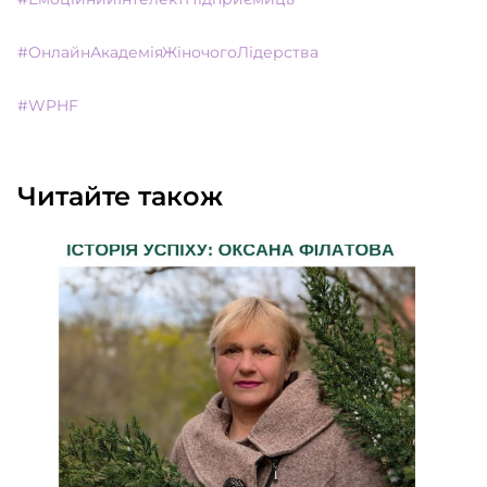
#ОнлайнАкадеміяЖіночогоЛідерства
#WPHF
Читайте також