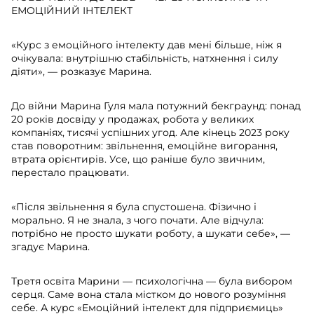
ЕМОЦІЙНИЙ ІНТЕЛЕКТ
«Курс з емоційного інтелекту дав мені більше, ніж я
очікувала: внутрішню стабільність, натхнення і силу
діяти», — розказує Марина.
До війни Марина Гуля мала потужний бекграунд: понад
20 років досвіду у продажах, робота у великих
компаніях, тисячі успішних угод. Але кінець 2023 року
став поворотним: звільнення, емоційне вигорання,
втрата орієнтирів. Усе, що раніше було звичним,
перестало працювати.
«Після звільнення я була спустошена. Фізично і
морально. Я не знала, з чого почати. Але відчула:
потрібно не просто шукати роботу, а шукати себе», —
згадує Марина.
Третя освіта Марини — психологічна — була вибором
серця. Саме вона стала містком до нового розуміння
себе. А курс «Емоційний інтелект для підприємиць»