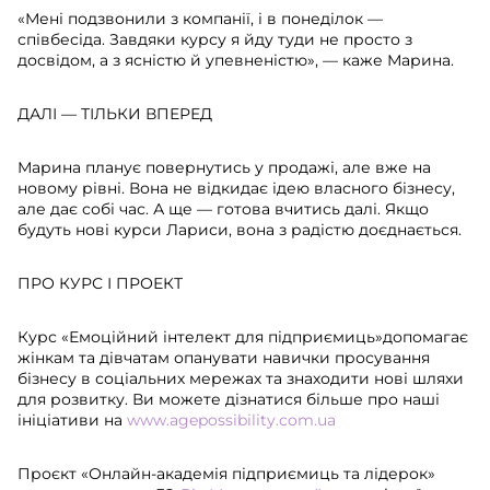
«Мені подзвонили з компанії, і в понеділок —
співбесіда. Завдяки курсу я йду туди не просто з
досвідом, а з ясністю й упевненістю», — каже Марина.
ДАЛІ — ТІЛЬКИ ВПЕРЕД
Марина планує повернутись у продажі, але вже на
новому рівні. Вона не відкидає ідею власного бізнесу,
але дає собі час. А ще — готова вчитись далі. Якщо
будуть нові курси Лариси, вона з радістю доєднається.
ПРО КУРС І ПРОЕКТ
Курс «Емоційний інтелект для підприємиць»допомагає
жінкам та дівчатам опанувати навички просування
бізнесу в соціальних мережах та знаходити нові шляхи
для розвитку. Ви можете дізнатися більше про наші
ініціативи на
www.agepossibility.com.ua
Проєкт «Онлайн-академія підприємиць та лідерок»