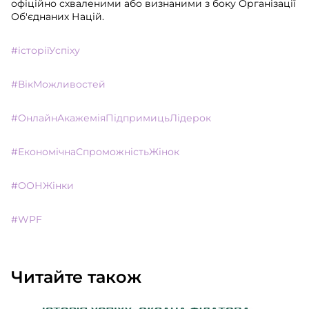
офіційно схваленими або визнаними з боку Організації
Об'єднаних Націй.
#історіїУспіху
#ВікМожливостей
#ОнлайнАкажеміяПідпримицьЛідерок
#ЕкономічнаСпроможністьЖінок
#ООНЖінки
#WPF
Читайте також