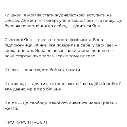
⠀
«У школі я мріяла стати журналісткою, вступити на
філфак. Але життя повернуло інакше. І ось — я пишу. Це
було як повернення до себе», — ділиться Яна.
Сьогодні Яна — вже не просто фахівчиня. Вона —
підприємиця. Жінка, яка повірила в себе, у свої ідеї, у
свою цінність. Вона не чекає, поки стане ідеально —
вона стартує вже зараз. І саме тому виграє.
Її шлях — для тих, хто боїться почати.
Її приклад — для тих, хто звик жити “на надійній роботі”,
але давно мріє про більше.
Її віра — це свобода, з якої починається новий рівень
життя.
ПРО КУРС І ПРОЄКТ