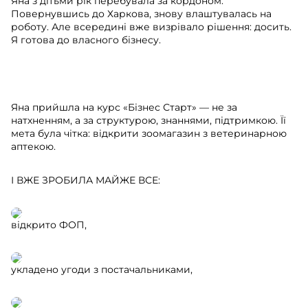
Яна з дітьми рік перебувала за кордоном.
Повернувшись до Харкова, знову влаштувалась на
роботу. Але всередині вже визрівало рішення: досить.
Я готова до власного бізнесу.
⠀
Яна прийшла на курс «Бізнес Старт» — не за
натхненням, а за структурою, знаннями, підтримкою. Її
мета була чітка: відкрити зоомагазин з ветеринарною
аптекою.
І ВЖЕ ЗРОБИЛА МАЙЖЕ ВСЕ:
відкрито ФОП,
укладено угоди з постачальниками,