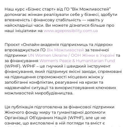
Наш курс «Бізнес старт» від ГО “Вік Можливостей”
допомагає жінкам реалізувати себе у бізнесі, здобути
впевненість і фінансову стабільність — навіть у
найскладніші часи. Ви можете дізнатися більше про
наші ініціативи на
www.agepossibility.com.ua
Проєкт «Онлайн-академія підприємиць та лідерок»
впроваджується ГО
Вік Можливостей
за технічної
підтримки
UN Women Ukraine / ООН Жінки в Україні
та
за фінансування
Women's Peace & Humanitarian Fund
(WPHF). WPHF – це гнучкий і швидкий інструмент
фінансування, який підтримує якісні заходи, спрямовані
на підвищення спроможності місцевих жінок у
запобіганні конфліктам, реагуванні на кризи та
надзвичайні ситуації та використовування ключових
можливостей миробудівництва.
Ця публікація підготовлена за фінансової підтримки
Жіночого фонду миру та гуманітарної допомоги
Організації Об’єднаних Націй (WPHF), але це не
означає, що висловлені в ній погляди та вміст є