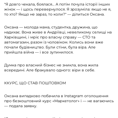
"Я довго чекала, боялася… А потім почула історії інших
жінок — і щось перевернулося. Я зрозуміла: якщо не я,
то хто? Якщо не зараз, то коли?" — ділиться Оксана.
Оксана — молода мама, студентка, дружина, що
надихає. Вона живе в Андріївці, невеликому селищі на
Харківщині, і мріє про власну справу — СТО та
автомагазин, разом із чоловіком. Колись вони вже
почали будівництво. Були стіни, була віра. Але
прийшла війна — і все зупинилося.
Думка про власний бізнес не зникла, вона жила
всередині. Але бракувало одного: віри в себе.
ККУРС, ЩО СТАВ ПОШТОВХОМ
Оксана випадково побачила в Instagram оголошення
про безкоштовний курс «Маркетолог» і — не вагаючись
— подала заявку.