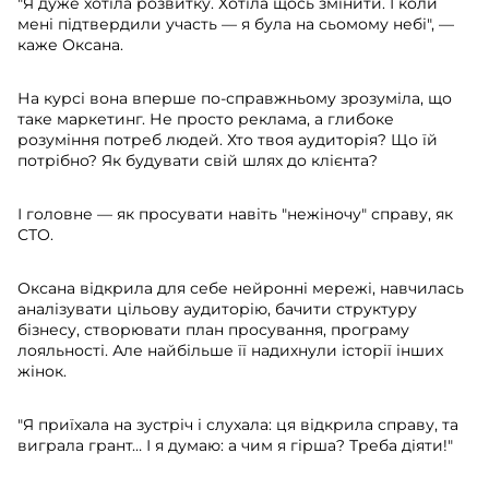
"Я дуже хотіла розвитку. Хотіла щось змінити. І коли
мені підтвердили участь — я була на сьомому небі", —
каже Оксана.
На курсі вона вперше по-справжньому зрозуміла, що
таке маркетинг. Не просто реклама, а глибоке
розуміння потреб людей. Хто твоя аудиторія? Що їй
потрібно? Як будувати свій шлях до клієнта?
І головне — як просувати навіть "нежіночу" справу, як
СТО.
Оксана відкрила для себе нейронні мережі, навчилась
аналізувати цільову аудиторію, бачити структуру
бізнесу, створювати план просування, програму
лояльності. Але найбільше її надихнули історії інших
жінок.
"Я приїхала на зустріч і слухала: ця відкрила справу, та
виграла грант… І я думаю: а чим я гірша? Треба діяти!"