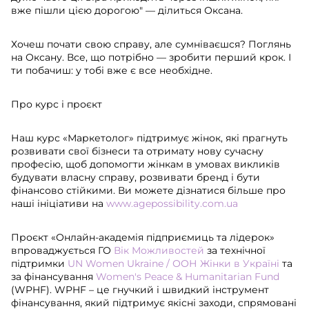
вже пішли цією дорогою" — ділиться Оксана.
Хочеш почати свою справу, але сумніваєшся? Поглянь
на Оксану. Все, що потрібно — зробити перший крок. І
ти побачиш: у тобі вже є все необхідне.
Про курс і проєкт
Наш курс «Маркетолог» підтримує жінок, які прагнуть
розвивати свої бізнеси та отримату нову сучасну
професію, щоб допомогти жінкам в умовах викликів
будувати власну справу, розвивати бренд і бути
фінансово стійкими. Ви можете дізнатися більше про
наші ініціативи на
www.agepossibility.com.ua
Проєкт «Онлайн-академія підприємиць та лідерок»
впроваджується ГО
Вік Можливостей
за технічної
підтримки
UN Women Ukraine / ООН Жінки в Україні
та
за фінансування
Women's Peace & Humanitarian Fund
(WPHF). WPHF – це гнучкий і швидкий інструмент
фінансування, який підтримує якісні заходи, спрямовані