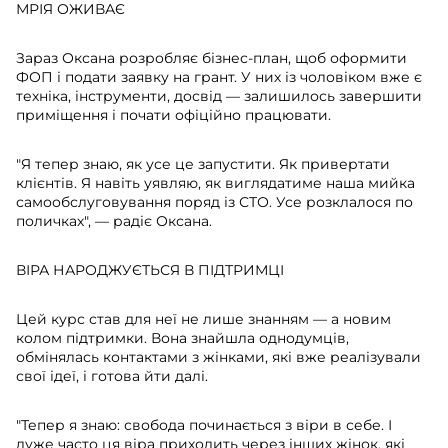
МРІЯ ОЖИВАЄ
Зараз Оксана розробляє бізнес-план, щоб оформити
ФОП і подати заявку на грант. У них із чоловіком вже є
техніка, інструменти, досвід — залишилось завершити
приміщення і почати офіційно працювати.
"Я тепер знаю, як усе це запустити. Як привертати
клієнтів. Я навіть уявляю, як виглядатиме наша мийка
самообслуговування поряд із СТО. Усе розклалося по
поличках", — радіє Оксана.
ВІРА НАРОДЖУЄТЬСЯ В ПІДТРИМЦІ
Цей курс став для неї не лише знанням — а новим
колом підтримки. Вона знайшла однодумців,
обмінялась контактами з жінками, які вже реалізували
свої ідеї, і готова йти далі.
"Тепер я знаю: свобода починається з віри в себе. І
дуже часто ця віра приходить через інших жінок, які