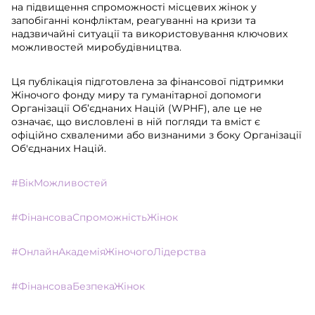
на підвищення спроможності місцевих жінок у
запобіганні конфліктам, реагуванні на кризи та
надзвичайні ситуації та використовування ключових
можливостей миробудівництва.
Ця публікація підготовлена за фінансової підтримки
Жіночого фонду миру та гуманітарної допомоги
Організації Об’єднаних Націй (WPHF), але це не
означає, що висловлені в ній погляди та вміст є
офіційно схваленими або визнаними з боку Організації
Об'єднаних Націй.
#ВікМожливостей
#ФінансоваСпроможністьЖінок
#ОнлайнАкадеміяЖіночогоЛідерства
#ФінансоваБезпекаЖінок