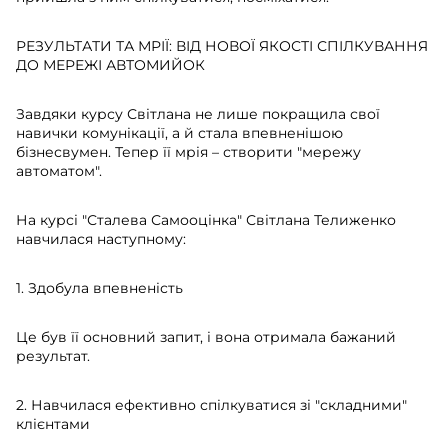
РЕЗУЛЬТАТИ ТА МРІЇ: ВІД НОВОЇ ЯКОСТІ СПІЛКУВАННЯ
ДО МЕРЕЖІ АВТОМИЙОК
Завдяки курсу Світлана не лише покращила свої
навички комунікації, а й стала впевненішою
бізнесвумен. Тепер її мрія – створити "мережу
автоматом".
На курсі "Сталева Самооцінка" Світлана Телиженко
навчилася наступному:
1. Здобула впевненість
Це був її основний запит, і вона отримала бажаний
результат.
2. Навчилася ефективно спілкуватися зі "складними"
клієнтами