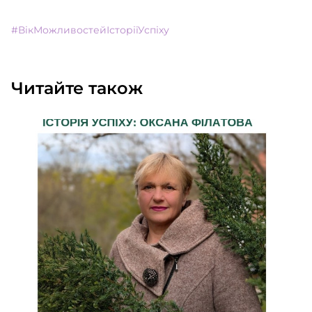
#ВікМожливостейІсторіїУспіху
Читайте також