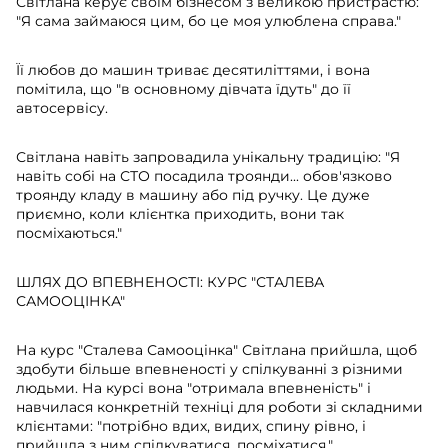
Світлана керує своїм бізнесом з великою пристрастю:
"Я сама займаюся цим, бо це моя улюблена справа."
Її любов до машин триває десятиліттями, і вона
помітила, що "в основному дівчата їдуть" до її
автосервісу.
Світлана навіть запровадила унікальну традицію: "Я
навіть собі на СТО посадила троянди... обов'язково
троянду кладу в машину або під ручку. Це дуже
приємно, коли клієнтка приходить, вони так
посміхаються."
ШЛЯХ ДО ВПЕВНЕНОСТІ: КУРС "СТАЛЕВА
САМООЦІНКА"
На курс "Сталева Самооцінка" Світлана прийшла, щоб
здобути більше впевненості у спілкуванні з різними
людьми. На курсі вона "отримала впевненість" і
навчилася конкретній техніці для роботи зі складними
клієнтами: "потрібно вдих, видих, спину рівно, і
прийшла з ним спілкуватися, посміхатися."