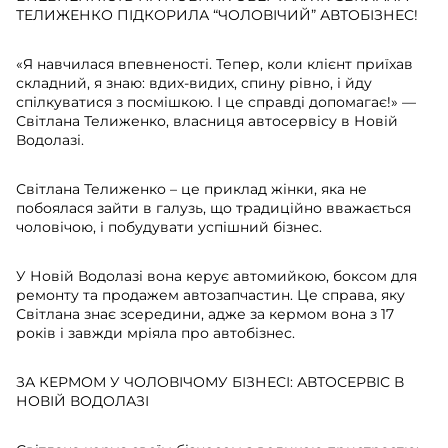
ТЕЛИЖЕНКО ПІДКОРИЛА “ЧОЛОВІЧИЙ” АВТОБІЗНЕС!
«Я навчилася впевненості. Тепер, коли клієнт приїхав
складний, я знаю: вдих-видих, спину рівно, і йду
спілкуватися з посмішкою. І це справді допомагає!» —
Світлана Телиженко, власниця автосервісу в Новій
Водолазі.
Світлана Телиженко – це приклад жінки, яка не
побоялася зайти в галузь, що традиційно вважається
чоловічою, і побудувати успішний бізнес.
У Новій Водолазі вона керує автомийкою, боксом для
ремонту та продажем автозапчастин. Це справа, яку
Світлана знає зсередини, адже за кермом вона з 17
років і завжди мріяла про автобізнес.
ЗА КЕРМОМ У ЧОЛОВІЧОМУ БІЗНЕСІ: АВТОСЕРВІС В
НОВІЙ ВОДОЛАЗІ