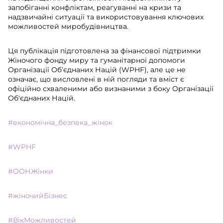
запобіганні конфліктам, реагуванні на кризи та
надзвичайні ситуації та використовування ключових
можливостей миробудівництва.
Ця публікація підготовлена за фінансової підтримки
Жіночого фонду миру та гуманітарної допомоги
Організації Об’єднаних Націй (WPHF), але це не
означає, що висловлені в ній погляди та вміст є
офіційно схваленими або визнаними з боку Організації
Об'єднаних Націй.
#економічна_безпека_жінок
#WPHF
#ООНЖінки
#жіночийБізнес
#ВікМожливостей