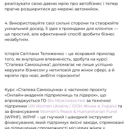
реалізувати свою давню мрію про автобізнес і тепер
прагне розширитися до мережі автомийок.
4. Використовуйте свої сильні сторони та створюйте
унікальний досвід. Її ідея з трояндами для клієнток —
це простий, але ефективний спосіб зробити бізнес
незабутнім.
Історія Світлани Телиженко – це яскравий приклад
того, як внутрішня впевненість, здобута на курсі
"Сталева Самооцінка", допомагає не лише успішно
керувати бізнесом у нетиповій для жінок сфері, а й
мріяти про нові, амбітні горизонти!
Курс «Сталева Самооцінка» є частиною проєкту
«Онлайн-академія підприємиць та лідерок», що
впроваджується ГО
Вік Можливостей
за технічної
підтримки
UN Women Ukraine / ООН Жінки в Україні
та
за фінансування
Women's Peace & Humanitarian Fund
(WPHF). WPHF – це гнучкий і швидкий інструмент
фінансування, який підтримує якісні заходи, спрямовані
на підвищення спроможності місцевих жінок у