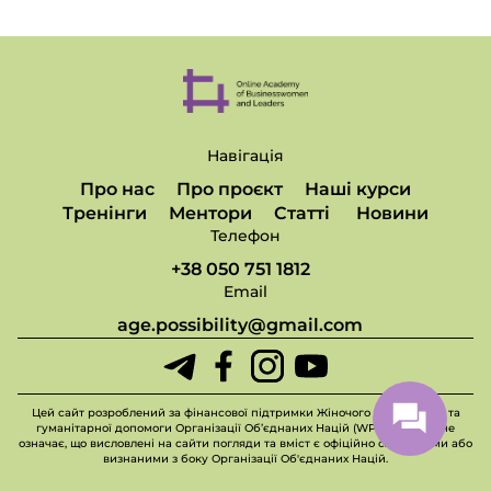
Навігація
Про нас
Про проєкт
Наші курси
Тренінги
Ментори
Статті
Новини
Телефон
+38 050 751 1812
Email
age.possibility@gmail.com
Цей сайт розроблений за фінансової підтримки Жіночого фонду миру та
гуманітарної допомоги Організації Об’єднаних Націй (WPHF), але це не
означає, що висловлені на сайти погляди та вміст є офіційно схваленими або
визнаними з боку Організації Об'єднаних Націй.