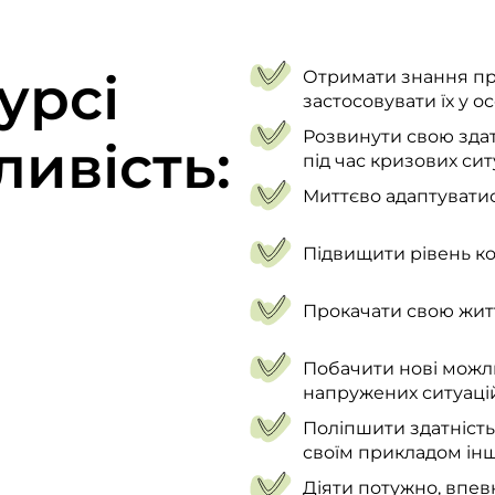
урсі
Отримати знання про
застосовувати їх у о
Розвинути свою здат
ивість:
під час кризових сит
Миттєво адаптуватис
Підвищити рівень ко
Прокачати свою житт
Побачити нові можли
напружених ситуацій
Поліпшити здатність
своїм прикладом інш
Діяти потужно, впев