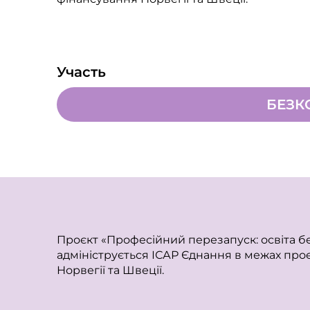
Участь
БЕЗК
Проєкт «Професійний перезапуск: освіта б
адмініструється ІСАР Єднання в межах проє
Норвегії та Швеції.