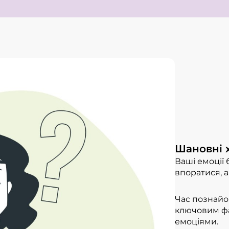
Шановні х
Ваші емоції 
впоратися, а
Час познайом
ключовим фа
емоціями.