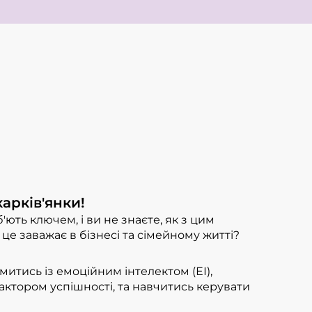
арків'янки!
б'ють ключем, і ви не знаєте, як з цим
 це заважає в бізнесі та сімейному житті?
итись із емоційним інтелектом (ЕІ),
ктором успішності, та навчитись керувати