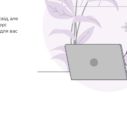
від, але
ері
 для вас