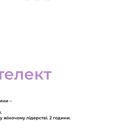
телект
дини –
и.
у жіночому лідерстві. 2 години.