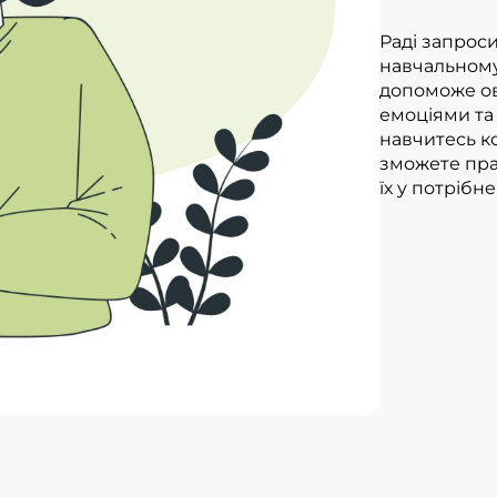
Раді запроси
навчальному
допоможе ов
емоціями та
навчитесь к
зможете пра
їх у потрібне