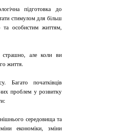
огічна підготовка до
стати стимулом для більш
ю та особистим життям,
 страшно, але коли ви
го життя.
у. Багато початківців
зних проблем у розвитку
и:
внішнього середовища та
міни економіки, зміни