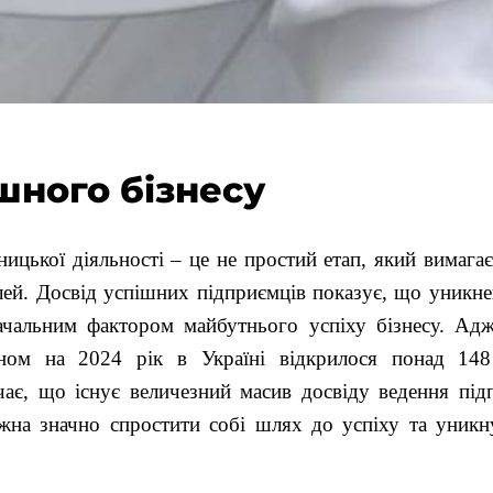
шного бізнесу
ицької діяльності – це не простий етап, який вимагає
лей. Досвід успішних підприємців показує, що уникн
ачальним фактором майбутнього успіху бізнесу. Ад
аном на 2024 рік в Україні відкрилося понад 148
чає, що існує величезний масив досвіду ведення підп
на значно спростити собі шлях до успіху та уникну