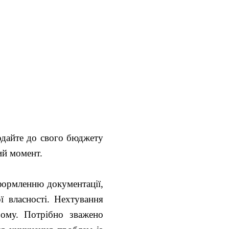
одайте до свого бюджету
ий момент.
формленню документації,
ї власності. Нехтування
ому. Потрібно зважено