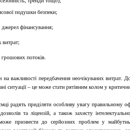
 сезонність, тренди тощо);
нсової подушки безпеки;
 джерел фінансування;
 витрат;
 грошових потоків.
 на важливості передбачення неочікуваних витрат. Д
ні ситуації – це може стати рятівним колом у критичн
ємці радять приділяти особливу увагу правильному о
озволів та ліцензій, а також захисту інтелектуально
може призвести до серйозних проблем у майбутнь