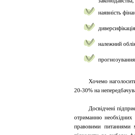
законодавства,
наявність фіна
диверсифікація
належний облік
прогнозування
Хочемо наголосити
20-30% на непередбачува
Досвідчені підпри
отриманню необхідних д
правовими питаннями 