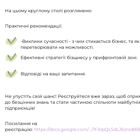
На цьому круглому столі розглянемо
Практичні рекомендації:
-Виклики сучасності - з чим стикається бізнес, та я
перетворювати на можливості.
Ефективні стратегії бізщнесу у прифронтовій зоні.
Відповіді на ваші запитання.
Не упустіть свій шанс! Реєструйтеся вже зараз, щоб отри
до безцінних знань та стати частиною спільноти майбутні
підприємців!
Посилання на
реєстрацію:
https://docs.google.com/.../1FAIpQLSdLJ6znc8XR