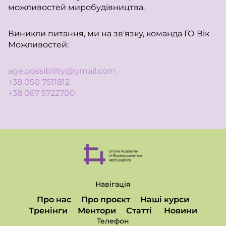
можливостей миробудівництва.
Виникли питання, ми на зв'язку, команда ГО Вік
Можливостей:
age.possibility@gmail.com
+38 050 7511812
+38 067 5722700
Навігація
Про нас
Про проєкт
Наші курси
Тренінги
Ментори
Статті
Новини
Телефон