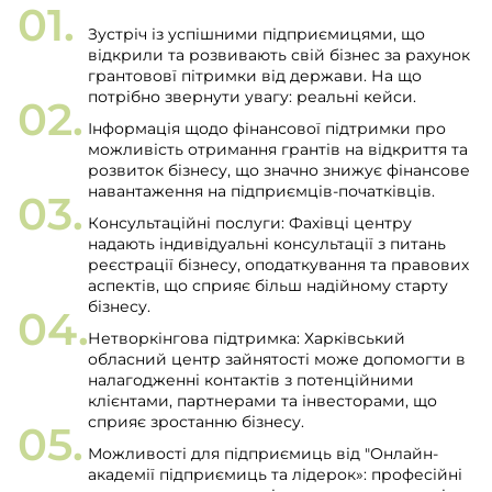
Зустріч із успішними підприємицями, що
відкрили та розвивають свій бізнес за рахунок
грантововї пітримки від держави. На що
потрібно звернути увагу: реальні кейси.
Інформація щодо фінансової підтримки про
можливість отримання грантів на відкриття та
розвиток бізнесу, що значно знижує фінансове
навантаження на підприємців-початківців.
Консультаційні послуги: Фахівці центру
надають індивідуальні консультації з питань
реєстрації бізнесу, оподаткування та правових
аспектів, що сприяє більш надійному старту
бізнесу.
Нетворкінгова підтримка: Харківський
обласний центр зайнятості може допомогти в
налагодженні контактів з потенційними
клієнтами, партнерами та інвесторами, що
сприяє зростанню бізнесу.
Можливості для підприємиць від "Онлайн-
академії підприємиць та лідерок»: професійні