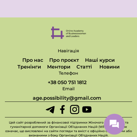
Навігація
Про нас
Про проєкт
Наші курси
Тренінги
Ментори
Статті
Новини
Телефон
+38 050 751 1812
Email
age.possibility@gmail.com
Цей сайт розроблений за фінансової підтримки Жіночого фонду миру та
гуманітарної допомоги Організації Об’єднаних Націй (WPHF), але це не
означає, що висловлені на сайти погляди та вміст є офіційно схваленими або
визнаними з боку Організації Об'єднаних Націй.