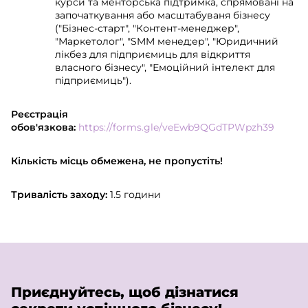
курси та менторська підтримка, спрямовані на
започаткування або масштабуваня бізнесу
("Бізнес-старт", "Контент-менеджер",
"Маркетолог", "SMM менед;ер", "Юридичний
лікбез для підприємиць для відкриття
власного бізнесу", "Емоційний інтелект для
підприємиць").
Реєстрація
обов'язкова:
https://forms.gle/veEwb9QGdTPWpzh39
Кількість місць обмежена, не пропустіть!
Тривалість заходу:
1.5 години
Приєднуйтесь, щоб дізнатися