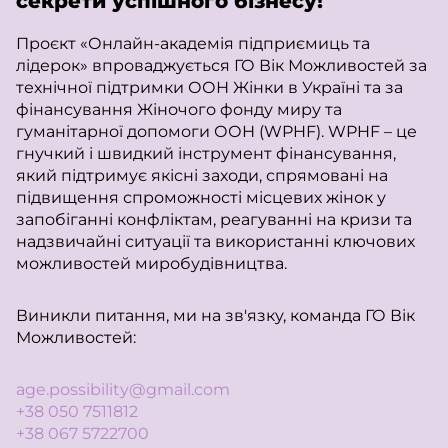
секрети успішного бізнесу!
Проєкт «Онлайн-академія підприємиць та
лідерок» впроваджується ГО Вік Можливостей за
технічної підтримки ООН Жінки в Україні та за
фінансування Жіночого фонду миру та
гуманітарної допомоги ООН (WPHF). WPHF – це
гнучкий і швидкий інструмент фінансування,
який підтримує якісні заходи, спрямовані на
підвищення спроможності місцевих жінок у
запобіганні конфліктам, реагуванні на кризи та
надзвичайні ситуації та використанні ключових
можливостей миробудівництва.
Виникли питання, ми на зв'язку, команда ГО Вік
Можливостей:
age.possibility@gmail.com
+38 050 7511812
+38 067 5722700