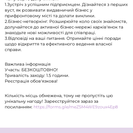
1.Зустріч з успішним підприємцем. Дізнайтеся з перших
вуст, як розвивати видавничий бізнес у
прифронтовому місті та долати виклики.
2.Бізнес-нетворкінг. Розширюйте коло своїх знайомств,
долучайтеся до активної бізнес-мережі харків'янок та
знаходьте нові можливості для співпраці.
3.Відповіді на ваші питання. Отримайте цінні поради
щодо відкриття та ефективного ведення власної
справи.
Важлива інформація
Участь: БЕЗКОШТОВНО!
Тривалість заходу: 1.5 години.
Реєстрація обов'язкова!
Кількість місць обмежена, тому не пропустіть цю
унікальну нагоду! Зареєструйтеся зараз за
посиланням:
https://forms.gle/meZ5M4WE9zoux4Ep8