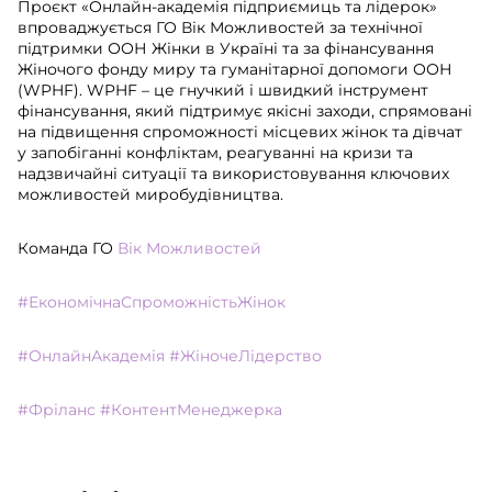
Проєкт «Онлайн-академія підприємиць та лідерок»
впроваджується ГО Вік Можливостей за технічної
підтримки ООН Жінки в Україні та за фінансування
Жіночого фонду миру та гуманітарної допомоги ООН
(WPHF). WPHF – це гнучкий і швидкий інструмент
фінансування, який підтримує якісні заходи, спрямовані
на підвищення спроможності місцевих жінок та дівчат
у запобіганні конфліктам, реагуванні на кризи та
надзвичайні ситуації та використовування ключових
можливостей миробудівництва.
Команда ГО
Вік Можливостей
#ЕкономічнаСпроможністьЖінок
#ОнлайнАкадемія
#ЖіночеЛідерство
#Фріланс
#КонтентМенеджерка