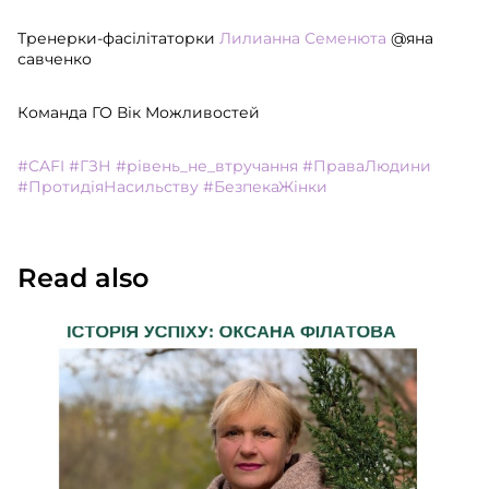
Тренерки-фасілітаторки
Лилианна Семенюта
@яна
савченко
Команда ГО Вік Можливостей
#CAFI
#ГЗН
#рівень_не_втручання
#ПраваЛюдини
#ПротидіяНасильству
#БезпекаЖінки
Read also