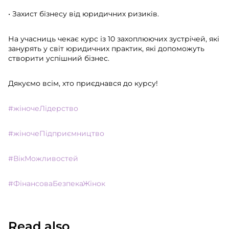
• Захист бізнесу від юридичних ризиків.
На учасниць чекає курс із 10 захоплюючих зустрічей, які
занурять у світ юридичних практик, які допоможуть
створити успішний бізнес.
Дякуємо всім, хто приєднався до курсу!
#жіночеЛідерство
#жіночеПідприємництво
#ВікМожливостей
#ФінансоваБезпекаЖінок
Read also