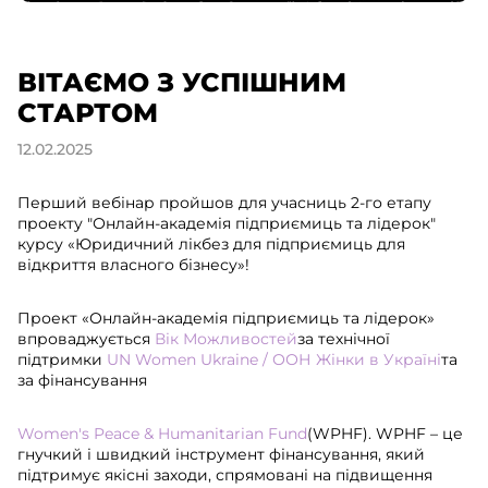
ВІТАЄМО З УСПІШНИМ
СТАРТОМ
12.02.2025
Перший вебінар пройшов для учасниць 2-го етапу
проекту "Онлайн-академія підприємиць та лідерок"
курсу «Юридичний лікбез для підприємиць для
відкриття власного бізнесу»!
Проект «Онлайн-академія підприємиць та лідерок»
впроваджується
Вік Можливостей
за технічної
підтримки
UN Women Ukraine / ООН Жінки в Україні
та
за фінансування
Women's Peace & Humanitarian Fund
(WPHF). WPHF – це
гнучкий і швидкий інструмент фінансування, який
підтримує якісні заходи, спрямовані на підвищення