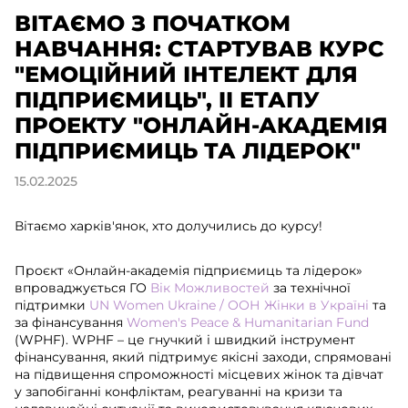
ВІТАЄМО З ПОЧАТКОМ
НАВЧАННЯ: СТАРТУВАВ КУРС
"ЕМОЦІЙНИЙ ІНТЕЛЕКТ ДЛЯ
ПІДПРИЄМИЦЬ", II ЕТАПУ
ПРОЕКТУ "ОНЛАЙН-АКАДЕМІЯ
ПІДПРИЄМИЦЬ ТА ЛІДЕРОК"
15.02.2025
Вітаємо харків'янок, хто долучились до курсу!
Проєкт «Онлайн-академія підприємиць та лідерок»
впроваджується ГО
Вік Можливостей
за технічної
підтримки
UN Women Ukraine / ООН Жінки в Україні
та
за фінансування
Women's Peace & Humanitarian Fund
(WPHF). WPHF – це гнучкий і швидкий інструмент
фінансування, який підтримує якісні заходи, спрямовані
на підвищення спроможності місцевих жінок та дівчат
у запобіганні конфліктам, реагуванні на кризи та