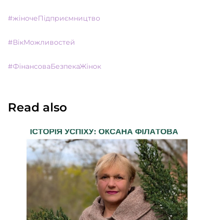
#жіночеПідприємництво
#ВікМожливостей
#ФінансоваБезпекаЖінок
Read also