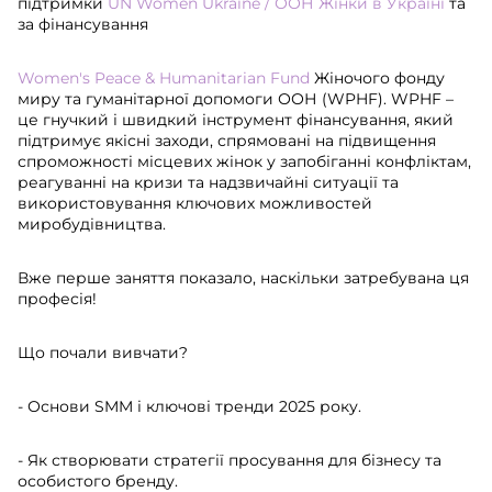
підтримки
UN Women Ukraine / ООН Жінки в Україні
та
за фінансування
Women's Peace & Humanitarian Fund
Жіночого фонду
миру та гуманітарної допомоги ООН (WPHF). WPHF –
це гнучкий і швидкий інструмент фінансування, який
підтримує якісні заходи, спрямовані на підвищення
спроможності місцевих жінок у запобіганні конфліктам,
реагуванні на кризи та надзвичайні ситуації та
використовування ключових можливостей
миробудівництва.
Вже перше заняття показало, наскільки затребувана ця
професія!
Що почали вивчати?
- Основи SMM і ключові тренди 2025 року.
- Як створювати стратегії просування для бізнесу та
особистого бренду.