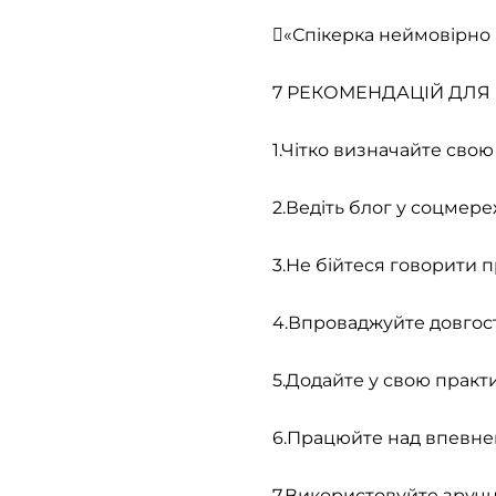
«Спікерка неймовірно м
7 РЕКОМЕНДАЦІЙ ДЛЯ
1.Чітко визначайте свою 
2.Ведіть блог у соцмере
3.Не бійтеся говорити п
4.Впроваджуйте довгост
5.Додайте у свою практ
6.Працюйте над впевненіс
7.Використовуйте зручні