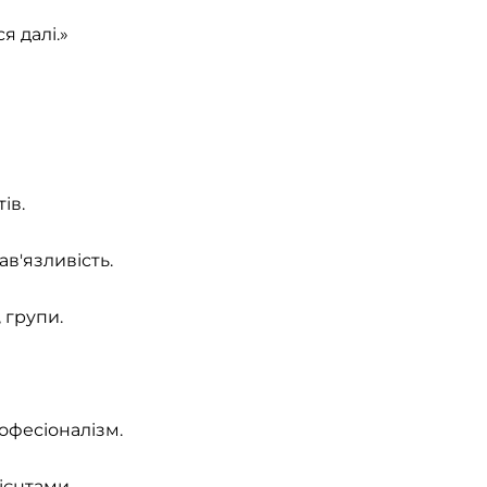
я далі.»
ів.
ав'язливість.
 групи.
рофесіоналізм.
ієнтами.