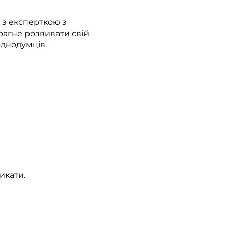
 з експерткою з
рагне розвивати свій
однодумців.
икати.