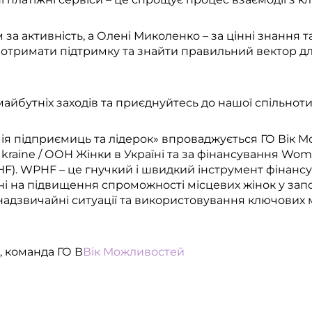
за активність, а Олені Миколенко – за цінні знання т
с отримати підтримку та знайти правильний вектор дл
айбутніх заходів та приєднуйтесь до нашої спільноти
я підприємиць та лідерок» впроваджується ГО Вік М
aine / ООН Жінки в Україні та за фінансування Wom
F). WPHF – це гнучкий і швидкий інструмент фінансу
ні на підвищення спроможності місцевих жінок у запо
 надзвичайні ситуації та використовування ключови
, команда ГО В
Вік Можливостей