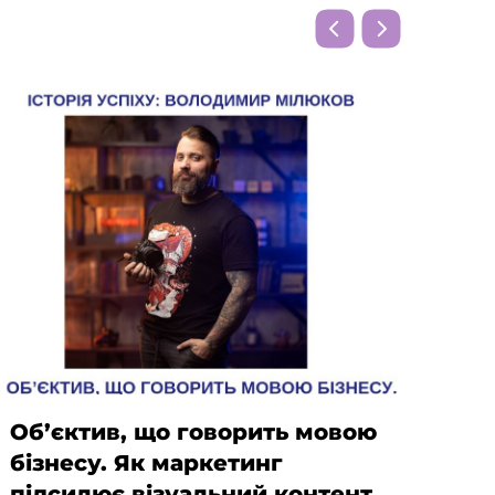
Об’єктив, що говорить мовою
Від
бізнесу. Як маркетинг
стр
підсилює візуальний контент
ук