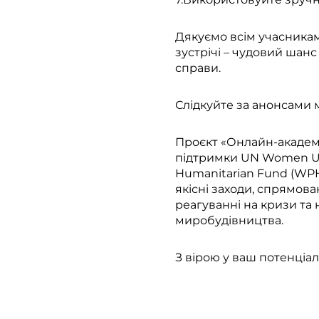
Дякуємо всім учасникам 
зустрічі – чудовий шан
справи.
Слідкуйте за анонсами м
Проєкт «Онлайн-академі
підтримки UN Women Ukr
Humanitarian Fund (WPH
якісні заходи, спрямова
реагуванні на кризи та
миробудівництва.
З вірою у ваш потенціал