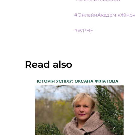
#ОнлайнАкадеміяЖіноч
#WPHF
Read also