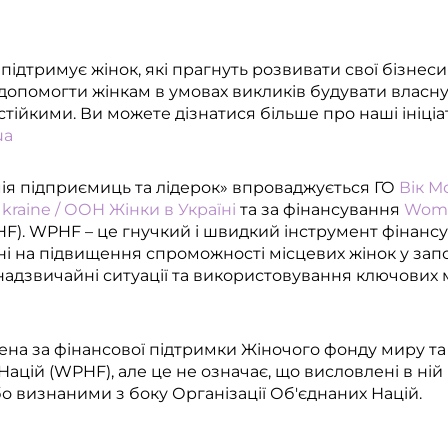
ідтримує жінок, які прагнуть розвивати свої бізнеси
допомогти жінкам в умовах викликів будувати власну
стійкими. Ви можете дізнатися більше про наші ініці
ua
ія підприємиць та лідерок» впроваджується ГО
Вік М
aine / ООН Жінки в Україні
та за фінансування
Wome
F). WPHF – це гнучкий і швидкий інструмент фінансу
ні на підвищення спроможності місцевих жінок у запо
 надзвичайні ситуації та використовування ключови
лена за фінансової підтримки Жіночого фонду миру т
Націй (WPHF), але це не означає, що висловлені в ній 
о визнаними з боку Організації Об'єднаних Націй.