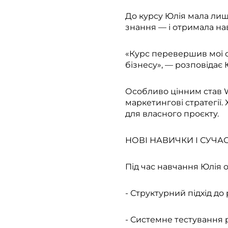
До курсу Юлія мала лиш
знання — і отримала нав
«Курс перевершив мої с
бізнесу», — розповідає 
Особливо цінним став W
маркетингові стратегії.
для власного проєкту.
НОВІ НАВИЧКИ І СУЧА
Під час навчання Юлія о
- Структурний підхід до
- Системне тестування 