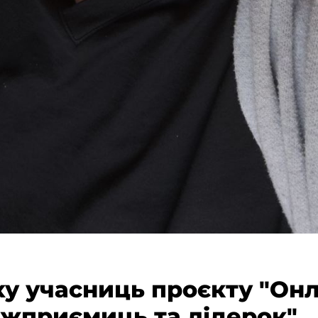
іху учасниць проєкту "Он
іжприємиць та лідерок"