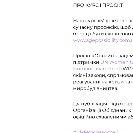
ПРО КУРС І ПРОЄКТ
Наш курс «Маркетолог» п
сучасну професію, щоб 
бренд і бути фінансово 
www.agepossibility.com.
Проєкт «Онлайн-академ
підтримки
UN Women Ukr
Humanitarian Fund
(WPH
якісні заходи, спрямова
реагуванні на кризи та
миробудівництва.
Ця публікація підготов
Організації Об’єднаних 
офіційно схваленими аб
#ВікМожливостей