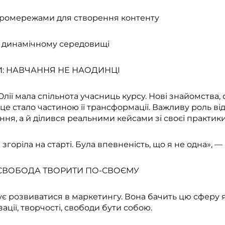
ейромережами для створення контенту
 у динамічному середовищі
И: НАВЧАННЯ НЕ НАОДИНЦІ
лії мала спільнота учасниць курсу. Нові знайомства, 
е стало частиною її трансформації. Важливу роль від
ня, а й ділився реальними кейсами зі своєї практики
згоріла на старті. Була впевненість, що я не одна», —
 СВОБОДА ТВОРИТИ ПО-СВОЄМУ
є розвиватися в маркетингу. Вона бачить цю сферу 
зації, творчості, свободи бути собою.