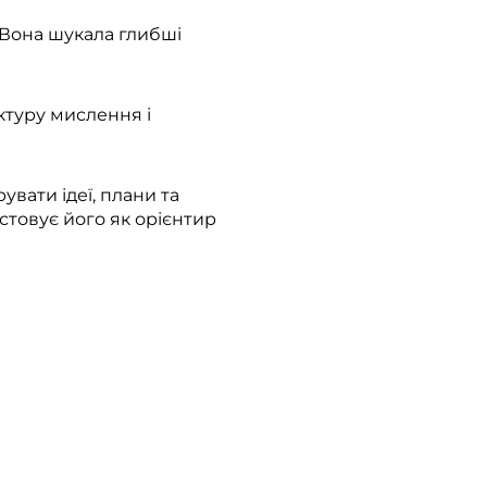
 Вона шукала глибші
ктуру мислення і
вати ідеї, плани та
стовує його як орієнтир