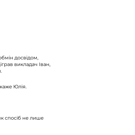
обмін досвідом,
іграв викладач Іван,
.
 каже Юлія.
як спосіб не лише