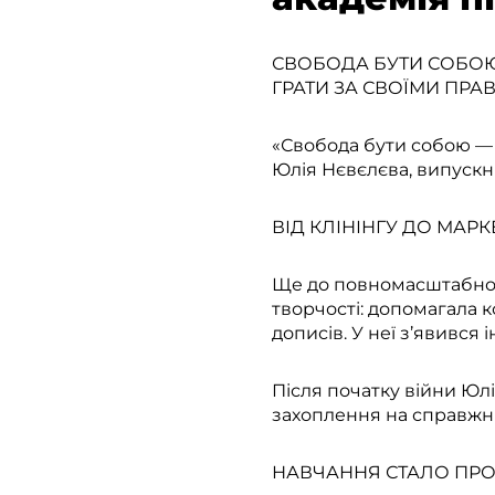
СВОБОДА БУТИ СОБОЮ
ГРАТИ ЗА СВОЇМИ ПР
«Свобода бути собою — 
Юлія Нєвєлєва, випускн
ВІД КЛІНІНГУ ДО МАРК
Ще до повномасштабного
творчості: допомагала 
дописів. У неї з’явився 
Після початку війни Юл
захоплення на справжню
НАВЧАННЯ СТАЛО ПРОР