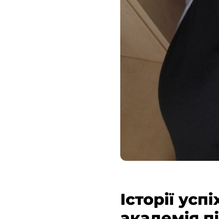
Історії усп
академія п