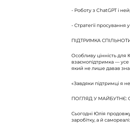
- Роботу з ChatGPT і н
- Стратегії просування
ПІДТРИМКА СПІЛЬНОТ
Особливу цінність для Ю
взаємопідтримка — усе ц
який не лише давав знан
«Завдяки підтримці я не 
ПОГЛЯД У МАЙБУТНЄ:
Сьогодні Юлія продовжу
заробітку, а й самореалі