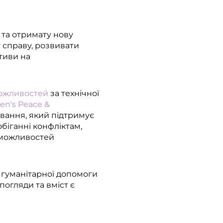
 та отримату нову
 справу, розвивати
ативи на
ожливостей
за технічної
n's Peace &
вання, який підтримує
біганні конфліктам,
х можливостей
а гуманітарної допомоги
погляди та вміст є