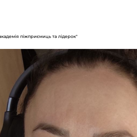
-академія піжприємиць та лідерок"