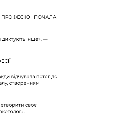
 ПРОФЕСІЮ І ПОЧАЛА
и диктують інше», —
ЕСІЇ
жди відчувала потяг до
алу, створенням
ретворити своє
ркетолог».