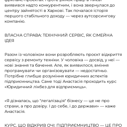
виявився надто конкурентним, і вона звернулася до
центру зайнятості в Харкові. Так почалася історія
першого стабільного доходу — через аутсорсингову
компанію.
ВЛАСНА СПРАВА: ТЕХНІЧНИЙ СЕРВІС, ЯК СІМЕЙНА
ІДЕЯ
Разом із чоловіком вони розробляють проєкт відкриття
сервісу з ремонту техніки. У чоловіка — досвід, у неї —
нові знання та бачення. Але, як виявилося, вміння
програмувати чи організовувати — недостатньо.
Потрібне глибше розуміння юридичних аспектів
підприємництва. Саме тоді Анастасія проходить курс
«Юридичний лікбез для відприємиць».
«Я дізналась, що "легалізація" бізнесу — це не про
страхи, а про довіру. І до себе, і до держави» — каже
Анастасія.
КУРС, ЩО ВІДКРИВ ОЧІ: ПІДПРИЄМНИЦТВО — ЦЕ ПРО