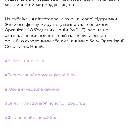
можливостей миробудівництва.
Ця публікація підготовлена за фінансової підтримки
Жіночого фонду миру та гуманітарної допомоги
Організації Об’єднаних Націй (WPHF), але це не
означає, що висловлені в ній погляди та вміст є
офіційно схваленими або визнаними з боку Організації
Об'єднаних Націй.
#ВікМожливостей
#ЕкономічнаСпроможністьЖінок
#ЮридичнаБезпекаЖінок
#ОнлайнАкадеміяЖіночогоЛідерства
#ФінансоваБезпекаЖінок