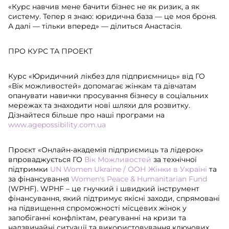
«Курс навчив мене бачити бізнес не як ризик, а як
систему. Тепер я знаю: юридична база — це моя броня.
А далі — тільки вперед» — ділиться Анастасія.
ПРО КУРС ТА ПРОЕКТ
Курс «Юридичний лікбез для підприємниць» від ГО
«Вік можливостей» допомагає жінкам та дівчатам
опанувати навички просування бізнесу в соціальних
мережах та знаходити нові шляхи для розвитку.
Дізнайтеся більше про наші програми на
www.agepossibility.com.ua
Проєкт «Онлайн-академія підприємиць та лідерок»
впроваджується ГО
Вік Можливостей
за технічної
підтримки
UN Women Ukraine / ООН Жінки в Україні
та
за фінансування
Women's Peace & Humanitarian Fund
(WPHF). WPHF – це гнучкий і швидкий інструмент
фінансування, який підтримує якісні заходи, спрямовані
на підвищення спроможності місцевих жінок у
запобіганні конфліктам, реагуванні на кризи та
надзвичайні ситуації та використовування ключових