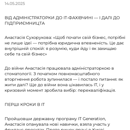
14.05.2025
ВІД АДМІНІСТРАТОРКИ ДО IT-ФАХІВЧИНІ — І ДАЛІ ДО
ПІДПРИЄМНИЦТА
Анастасія Сухорукова: «Щоб почати свій бізнес, потрібні
не лише ідеї — потрібна юридична впевненість. Це дає
внутрішній спокій: я розумію, куди йду і як захищаю
себе та свій бізнес»
До війни Анастасія працювала адміністраторкою в
стоматології. З початком повномасштабного
вторгнення робота зупинилася — і постало питання: як
жити далі? Ще до війни вона цікавилась ІТ, і у
кризовий момент зробила вибір: перекваліфікація.
ПЕРШІ КРОКИ В ІТ
Пройшовши державну програму IT Generation,
Анастасія опанувала нові навички, взяла участь у
фриланс-проєктах. Проте ринок праці в Києві