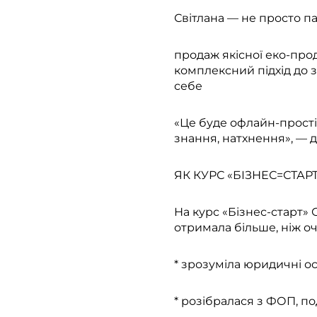
Світлана — не просто пар
продаж якісної еко-прод
комплексний підхід до 
себе
«Це буде офлайн-прості
знання, натхнення», — д
ЯК КУРС «БІЗНЕС=СТАРТ
На курс «Бізнес-старт» 
отримала більше, ніж оч
* зрозуміла юридичні о
* розібралася з ФОП, п