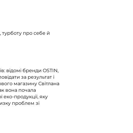
 турботу про себе й
в: відомі бренди OSTIN,
овідати за результат і
гового магазину Світлана
Так вона почала
 еко-продукції, яку
низку проблем зі