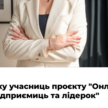
іху учасниць проєкту "Он
ідприємиць та лідерок"