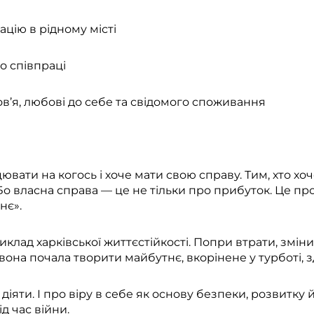
цію в рідному місті
до співпраці
ов’я, любові до себе та свідомого споживання
ювати на когось і хоче мати свою справу. Тим, хто хо
 Бо власна справа — це не тільки про прибуток. Це про
нє».
клад харківської життєстійкості. Попри втрати, зміни
она почала творити майбутнє, вкорінене у турботі, зд
р діяти. І про віру в себе як основу безпеки, розвитку
д час війни.