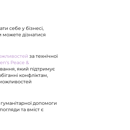
ти себе у бізнесі,
Ви можете дізнатися
ожливостей
за технічної
n's Peace &
вання, який підтримує
біганні конфліктам,
х можливостей
а гуманітарної допомоги
погляди та вміст є