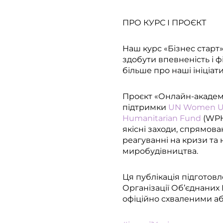
ПРО КУРС І ПРОЄКТ
Наш курс «Бізнес старт»
здобути впевненість і ф
більше про наші ініціат
Проєкт «Онлайн-академ
підтримки
UN Women Ukr
Humanitarian Fund
(WPH
якісні заходи, спрямова
реагуванні на кризи та
миробудівництва.
Ця публікація підготов
Організації Об’єднаних 
офіційно схваленими аб