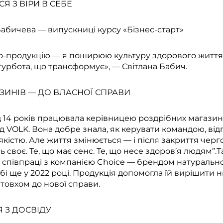
 З ВІРИ В СЕБЕ
 Бабичева — випускниці курсу «Бізнес-старт»
о-продукцію — я поширюю культуру здорового життя,
: турбота, що трансформує», — Світлана Бабич.
ЗИНІВ — ДО ВЛАСНОЇ СПРАВИ
д 14 років працювала керівницею роздрібних магазині
 VOLK. Вона добре знала, як керувати командою, відп
якістю. Але життя змінюється — і після закриття чер
 своє. Те, що має сенс. Те, що несе здоров’я людям”.
 співпраці з компанією Choice — брендом натуральної
бі ще у 2022 році. Продукція допомогла їй вирішити 
товхом до нової справи.
 З ДОСВІДУ