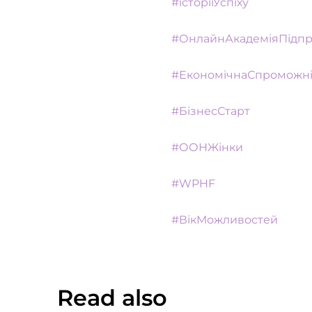
#історіїУспіху
#ОнлайнАкадеміяПідп
#ЕкономічнаСпроможні
#БізнесСтарт
#ООНЖінки
#WPHF
#ВікМожливостей
Read also