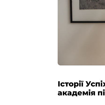
Історії Усп
академія п