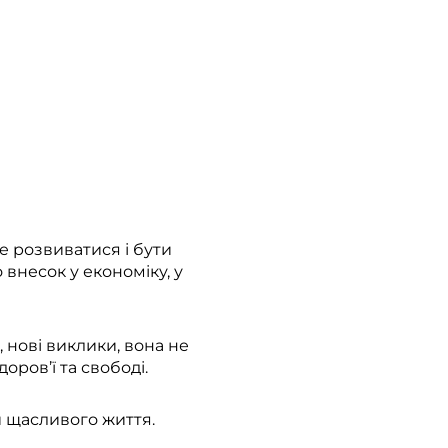
че розвиватися і бути
 внесок у економіку, у
, нові виклики, вона не
оров’ї та свободі.
 й щасливого життя.