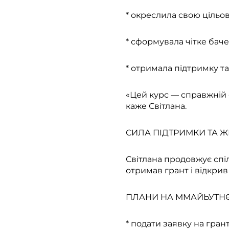
* окреслила свою цільо
* сформувала чітке бач
* отримала підтримку та
«Цей курс — справжній с
каже Світлана.
СИЛА ПІДТРИМКИ ТА Ж
Світлана продовжує спіл
отримав грант і відкрив
ПЛАНИ НА ММАЙЬУТН
* подати заявку на гран