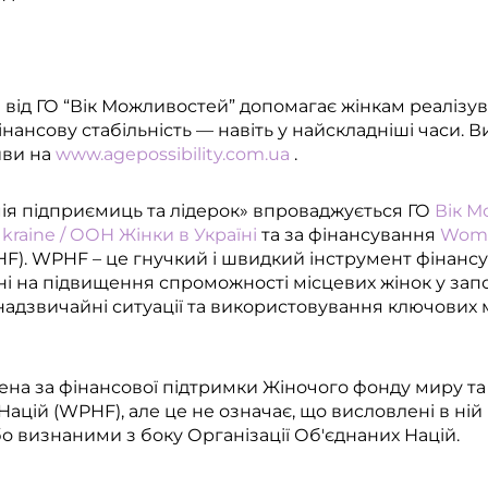
 від ГО “Вік Можливостей” допомагає жінкам реалізува
інансову стабільність — навіть у найскладніші часи. 
иви на
www.agepossibility.com.ua
.
ія підприємиць та лідерок» впроваджується ГО
Вік М
aine / ООН Жінки в Україні
та за фінансування
Wome
F). WPHF – це гнучкий і швидкий інструмент фінансу
ні на підвищення спроможності місцевих жінок у запо
 надзвичайні ситуації та використовування ключови
лена за фінансової підтримки Жіночого фонду миру т
Націй (WPHF), але це не означає, що висловлені в ній 
о визнаними з боку Організації Об'єднаних Націй.