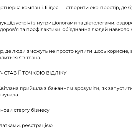
тнерка компанії. Її ідея — створити еко-простір, де б
укції,зустрічі з нутриціологами та дієтологами, оздор
здоров’я та профілактики, об’єднання людей навколо 
р, де люди зможуть не просто купити щось корисне, а
ілиться Світлана.
» СТАВ ЇЇ ТОЧКОЮ ВІДЛІКУ
Світлана прийшла з бажанням зрозуміти, як запустити 
ікувала:
снови старту бізнесу
одатками, реєстрацією