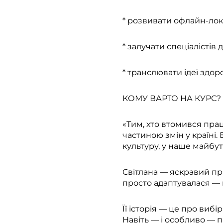
* розвивати офлайн-лока
* залучати спеціалістів 
* транслювати ідеї здор
КОМУ ВАРТО НА КУРС?
«Тим, хто втомився прац
частиною змін у країні.
культуру, у наше майбут
Світлана — яскравий при
просто адаптувалася — в
Її історія — це про вибі
Навіть — і особливо — пі