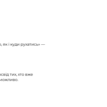
, як і куди рухатись» —
свід тих, хто вже
 можливо.