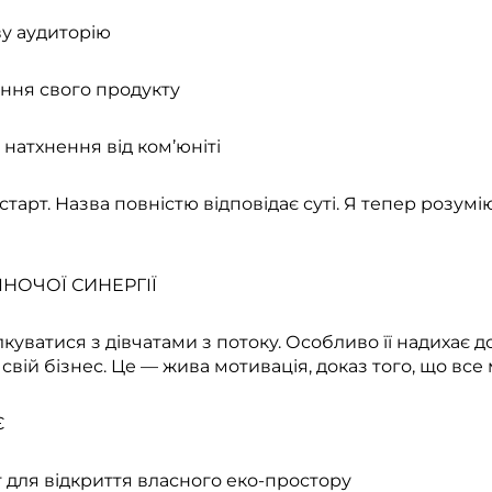
ву аудиторію
ення свого продукту
 натхнення від ком’юніті
тарт. Назва повністю відповідає суті. Я тепер розумію
ІНОЧОЇ СИНЕРГІЇ
куватися з дівчатами з потоку. Особливо її надихає до
 свій бізнес. Це — жива мотивація, доказ того, що все
Є
т для відкриття власного еко-простору