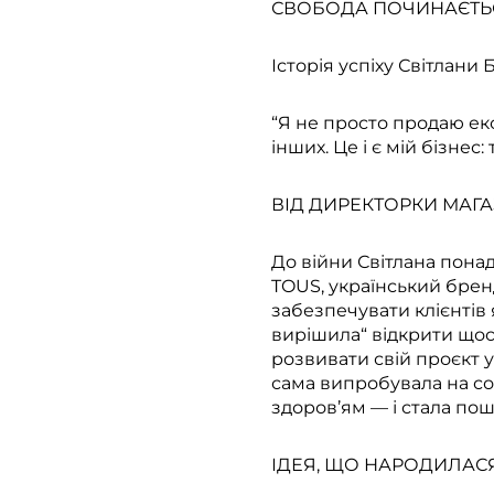
СВОБОДА ПОЧИНАЄТЬСЯ
Історія успіху Світлани
“Я не просто продаю ек
інших. Це і є мій бізнес
ВІД ДИРЕКТОРКИ МАГА
До війни Світлана пона
TOUS, український бренд
забезпечувати клієнтів 
вирішила“ відкрити щось
розвивати свій проєкт у
сама випробувала на со
здоров’ям — і стала пош
ІДЕЯ, ЩО НАРОДИЛАСЯ