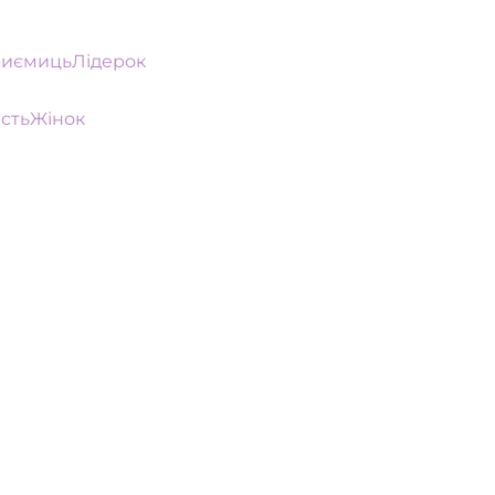
риємицьЛідерок
стьЖінок