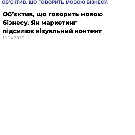
Об’єктив, що говорить мовою
Від
бізнесу. Як маркетинг
стр
підсилює візуальний контент
ук
15.04.2026
SM
по
21.04