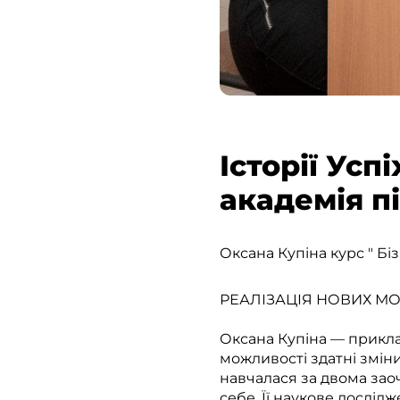
Історії Усп
академія п
Оксана Купіна курс " Бі
РЕАЛІЗАЦІЯ НОВИХ М
Оксана Купіна — приклад
можливості здатні зміни
навчалася за двома зао
себе. Її наукове дослід