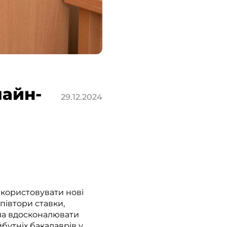
лайн-
29.12.2024
використовувати нові
півтори ставки,
яла вдосконалювати
бутніх бакалаврів у