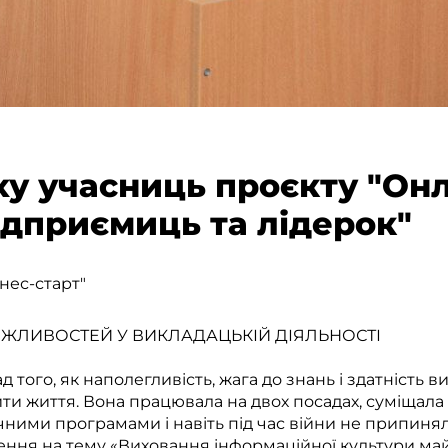
іху учасниць проєкту "Он
ідприємиць та лідерок"
знес-старт"
ОЖЛИВОСТЕЙ У ВИКЛАДАЦЬКІЙ ДІЯЛЬНОСТІ
 того, як наполегливість, жага до знань і здатність 
ти життя. Вона працювала на двох посадах, суміщала 
чними програмами і навіть під час війни не припин
ження на тему «Виховання інформаційної культури май