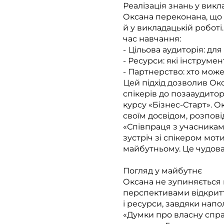
Реалізація знань у викл
Оксана переконана, що з
й у викладацькій робот
час навчання:
- Цільова аудиторія: дл
- Ресурси: які інструмен
- Партнерство: хто може
Цей підхід дозволив Ок
спікерів до позааудитор
курсу «Бізнес-Старт». Ок
своїм досвідом, розпові
«Співпраця з учасникам
зустріч зі спікером моти
майбутньому. Це чудова
Погляд у майбутнє
Оксана не зупиняється 
перспективами відкриття
і ресурси, завдяки нап
«Думки про власну спра