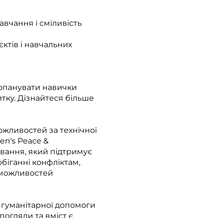
авчання і сміливість
єктів і навчальних
 опанувати навички
тку. Дізнайтеся більше
ожливостей за технічної
en's Peace &
вання, який підтримує
біганні конфліктам,
х можливостей
а гуманітарної допомоги
погляди та вміст є