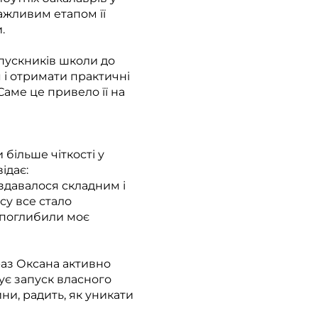
важливим етапом її
.
ипускників школи до
 і отримати практичні
 Саме це привело її на
більше чіткості у
ідає:
 здавалося складним і
су все стало
 поглибили моє
араз Оксана активно
ує запуск власного
и, радить, як уникати