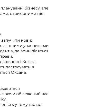
 плануванні бізнесу, але
ипами, отриманими під
?
і залучити нових
раця з іншими учасницями
дентів, де вони діляться
справи.
діяльності. Кожна
уть застосувати в
иться Оксана.
цікавиться
іть маючи обмежений час
ху.
ність у тому, що це