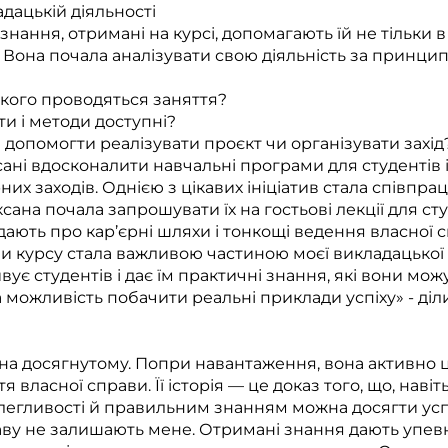
адацькій діяльності
нання, отримані на курсі, допомагають їй не тільки в
і. Вона почала аналізувати свою діяльність за принц
я кого проводяться заняття?
ти і методи доступні?
 допомогти реалізувати проєкт чи організувати захід
сані вдосконалити навчальні програми для студентів 
них заходів. Однією з цікавих ініціатив стала співп
сана почала запрошувати їх на гостьові лекції для сту
дають про кар’єрні шляхи і тонкощі ведення власної 
и курсу стала важливою частиною моєї викладацької 
вує студентів і дає їм практичні знання, які вони мож
 можливість побачити реальні приклади успіху» - діл
на досягнутому. Попри навантаження, вона активно 
 власної справи. Її історія — це доказ того, що, нав
олегливості й правильним знанням можна досягти успі
ву не залишають мене. Отримані знання дають упевне