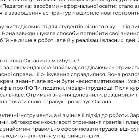
а «Педагогіка» засобами неформальної освіти» стало 
, а завершення аспірантури відкрило нові горизонти
 життєдіяльності для студентів різного віку — від в
. Вона завжди шукала способи поглибити свої знання
 їй не лише в роботі, але й у реалізації власних ідей.
ив погляд Оксани на майбутнє?
 за рекомендацією знайомої, сподіваючись отримати 
сної справи. І її очікування справдилися. Вона розпов
окремі знання, але вони були несистематизовані. Усе
міфів про ФОПи, податки, імовірні труднощі. Після кур
 реальніше. Отримані знання доповнили, розширили і
жна почати свою справу» - розказує Оксана.
актичні інструменти, а й змінив її підхід до роботи. З
гами, обговорює можливості отримання грантів і план
є знайомим правильно оформлювати трудові відносин
находить натхнення у підтримці інших.