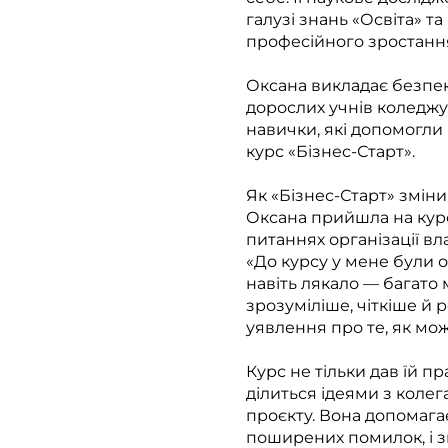
галузі знань «Освіта» т
професійного зростання
Оксана викладає безпеку
дорослих учнів коледжу
навички, які допомогли б
курс «Бізнес-Старт».
Як «Бізнес-Старт» змін
Оксана прийшла на курс
питаннях організації вла
«До курсу у мене були 
навіть лякало — багато 
зрозуміліше, чіткіше й
уявлення про те, як мо
Курс не тільки дав їй пр
ділиться ідеями з коле
проєкту. Вона допомага
поширених помилок, і з