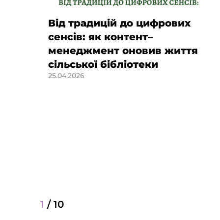
Від традицій до цифрових
сенсів: як контент–
менеджмент оновив життя
сільської бібліотеки
25.04.2026
of
1
/
10