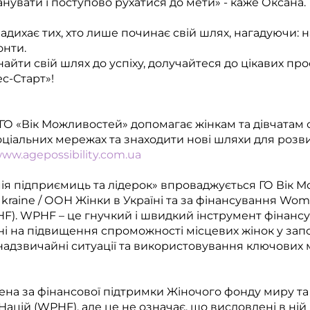
нувати і поступово рухатися до мети» - каже Оксана.
надихає тих, хто лише починає свій шлях, нагадуючи: н
онти.
айти свій шлях до успіху, долучайтеся до цікавих про
ес-Старт»!
д ГО «Вік Можливостей» допомагає жінкам та дівчатам
оціальних мережах та знаходити нові шляхи для розви
ww.agepossibility.com.ua
я підприємиць та лідерок» впроваджується ГО Вік М
aine / ООН Жінки в Україні та за фінансування Wom
F). WPHF – це гнучкий і швидкий інструмент фінансу
ні на підвищення спроможності місцевих жінок у запо
 надзвичайні ситуації та використовування ключови
лена за фінансової підтримки Жіночого фонду миру т
Націй (WPHF), але це не означає, що висловлені в ній 