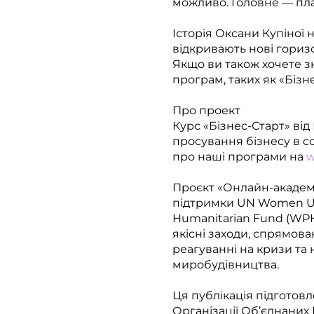
можливо. Головне — пла
Історія Оксани Купіної 
відкривають нові гориз
Якщо ви також хочете зн
програм, таких як «Бізн
Про проект
Курс «Бізнес-Старт» ві
просування бізнесу в с
про наші програми на
w
Проєкт «Онлайн-академі
підтримки UN Women Ukr
Humanitarian Fund (WPH
якісні заходи, спрямова
реагуванні на кризи та
миробудівництва.
Ця публікація підготов
Організації Об’єднаних 