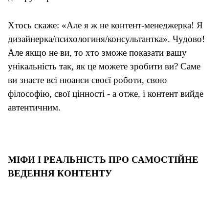
Хтось скаже: «Але я ж не контент-менеджер
ка
! Я
дизайнер
ка
/психолог
иня
/консультант
ка
». Чудово!
Але якщо не ви, то хто зможе показати вашу
унікальність так, як це можете зробити ви? Саме
ви знаєте всі нюанси своєї роботи, свою
філософію, свої цінності - а отже, і контент вийде
автентичним.
М
ІФИ І РЕАЛЬНІСТЬ ПРО САМОСТІЙНЕ
ВЕДЕННЯ КОНТЕНТУ