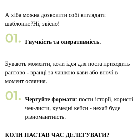
А хіба можна дозволити собі виглядати
шаблонно?Ні, звісно!
Гнучкість та оперативність.
Бувають моменти, коли ідея для поста приходить
раптово - вранці за чашкою кави або вночі в
момент осяяння.
Чергуйте формати
: пости-історії, корисні
чек-листи, кумедні кейси - нехай буде
різноманітність.
К
ОЛИ НАСТАВ ЧАС ДЕЛЕГУВАТИ
?