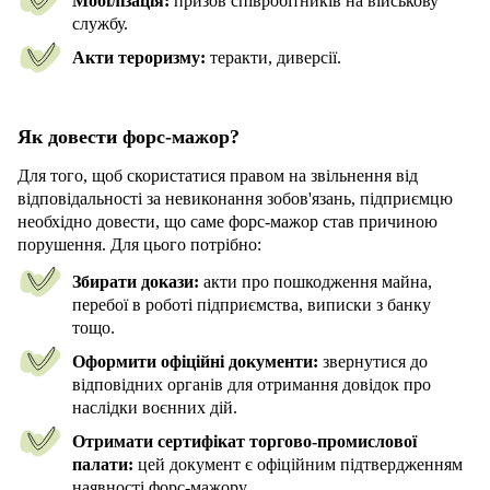
Мобілізація:
призов співробітників на військову
службу.
Акти тероризму:
теракти, диверсії.
Як довести форс-мажор?
Для того, щоб скористатися правом на звільнення від
відповідальності за невиконання зобов'язань, підприємцю
необхідно довести, що саме форс-мажор став причиною
порушення. Для цього потрібно:
Збирати докази:
акти про пошкодження майна,
перебої в роботі підприємства, виписки з банку
тощо.
Оформити офіційні документи:
звернутися до
відповідних органів для отримання довідок про
наслідки воєнних дій.
Отримати сертифікат торгово-промислової
палати:
цей документ є офіційним підтвердженням
наявності форс-мажору.